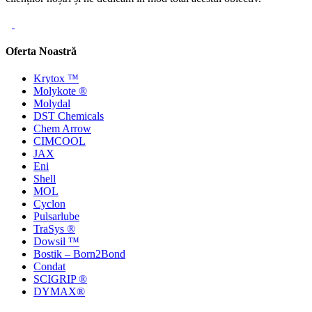
Oferta Noastră
Krytox ™
Molykote ®
Molydal
DST Chemicals
Chem Arrow
CIMCOOL
JAX
Eni
Shell
MOL
Cyclon
Pulsarlube
TraSys ®
Dowsil ™
Bostik – Born2Bond
Condat
SCIGRIP ®
DYMAX®