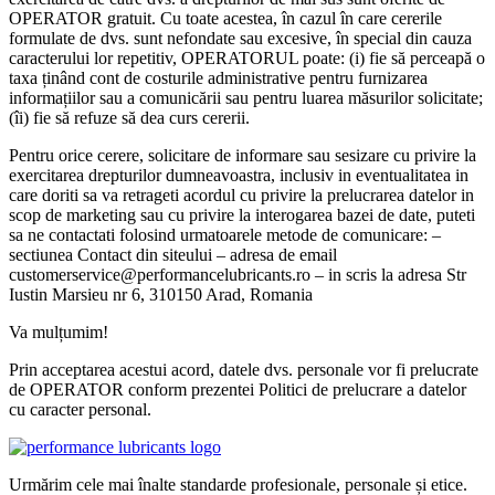
OPERATOR gratuit. Cu toate acestea, în cazul în care cererile
formulate de dvs. sunt nefondate sau excesive, în special din cauza
caracterului lor repetitiv, OPERATORUL poate: (i) fie să perceapă o
taxa ținând cont de costurile administrative pentru furnizarea
informațiilor sau a comunicării sau pentru luarea măsurilor solicitate;
(îi) fie să refuze să dea curs cererii.
Pentru orice cerere, solicitare de informare sau sesizare cu privire la
exercitarea drepturilor dumneavoastra, inclusiv in eventualitatea in
care doriti sa va retrageti acordul cu privire la prelucrarea datelor in
scop de marketing sau cu privire la interogarea bazei de date, puteti
sa ne contactati folosind urmatoarele metode de comunicare: –
sectiunea Contact din siteului – adresa de email
customerservice@performancelubricants.ro – in scris la adresa Str
Iustin Marsieu nr 6, 310150 Arad, Romania
Va mulțumim!
Prin acceptarea acestui acord, datele dvs. personale vor fi prelucrate
de OPERATOR conform prezentei Politici de prelucrare a datelor
cu caracter personal.
Urmărim cele mai înalte standarde profesionale, personale și etice.