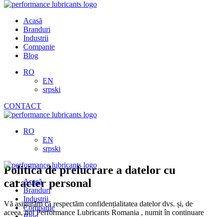
Skip
to
Acasă
content
Branduri
Industrii
Companie
Blog
RO
EN
srpski
CONTACT
RO
EN
srpski
Politica de prelucrare a datelor cu
caracter personal
Acasă
Branduri
Industrii
Vă asigurăm că respectăm confidențialitatea datelor dvs. și, de
Companie
aceea, noi Performance Lubricants Romania , numit în continuare
Blog