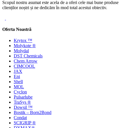
Scopul nostru asumat este acela de a oferi cele mai bune produse
clienților noștri și ne dedicăm în mod total acestui obiectiv.
Oferta Noastră
Krytox ™
Molykote ®
Molydal
DST Chemicals
Chem Arrow
CIMCOOL
JAX
Eni
Shell
MOL
Cyclon
Pulsarlube
TraSys ®
Dowsil ™
Bostik – Born2Bond
Condat
SCIGRIP ®
DYMAX®