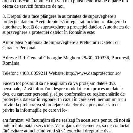
drept consecință faptul că nu veți mai putea beneficia de o parte din
oferta de servicii furnizate de noi.
8. Dreptul de a face plângere la autoritatea de supraveghere a
protecției datelor. Aveți dreptul să înregistrați oricând o plângere la
autoritatea locală de supraveghere a protecției datelor. Autoritatea de
supraveghere a protecției datelor în România este:
Autoritatea Națională de Supraveghere a Prelucrării Datelor cu
Caracter Personal
Adresa: Bld. General Gheorghe Magheru 28-30, 010336, București,
România
Telefon: +40318059211 Website: http://www.dataprotection.ro/
Facem tot posibilul să ne asigurăm că vă protejăm datele dvs.
personale, să vă informăm despre modul în care procesam datele
dvs. cu caracter personal și să ne conformăm cu reglementările de
protecție a datelor în vigoare. În cazul în care aveți nemulțumiri cu
privire la prelucrarea și protejarea datelor dvs. personale sau cu
privire la informațiile pe care vi le-
am furnizat, vă încurajăm să ne sesizați în acest sens pentru că noi să
putem îmbunătăți serviciile. Vă rugăm, de asemenea, să ne contactați
fără ezitare atunci când vreți să vă exercitați drepturile dvs..