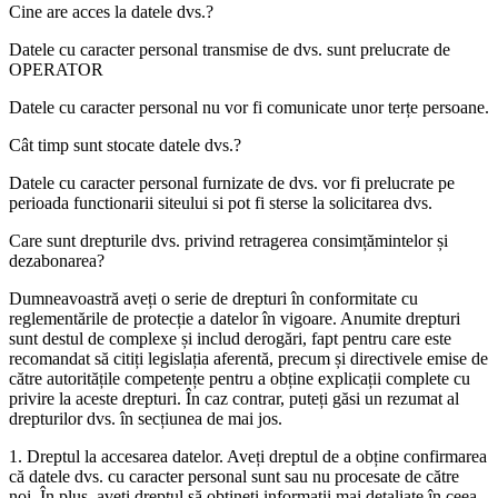
Cine are acces la datele dvs.?
Datele cu caracter personal transmise de dvs. sunt prelucrate de
OPERATOR
Datele cu caracter personal nu vor fi comunicate unor terțe persoane.
Cât timp sunt stocate datele dvs.?
Datele cu caracter personal furnizate de dvs. vor fi prelucrate pe
perioada functionarii siteului si pot fi sterse la solicitarea dvs.
Care sunt drepturile dvs. privind retragerea consimțămintelor și
dezabonarea?
Dumneavoastră aveți o serie de drepturi în conformitate cu
reglementările de protecție a datelor în vigoare. Anumite drepturi
sunt destul de complexe și includ derogări, fapt pentru care este
recomandat să citiți legislația aferentă, precum și directivele emise de
către autoritățile competențe pentru a obține explicații complete cu
privire la aceste drepturi. În caz contrar, puteți găsi un rezumat al
drepturilor dvs. în secțiunea de mai jos.
1. Dreptul la accesarea datelor. Aveți dreptul de a obține confirmarea
că datele dvs. cu caracter personal sunt sau nu procesate de către
noi. În plus, aveți dreptul să obțineți informații mai detaliate în ceea