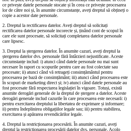
ce privește datele personale stocate și în ceea ce privește procesarea
lor de către noi și, în anumite circumstanțe, aveți dreptul să obțineți o
copie a acestor date personale.
2. Dreptul la rectificarea datelor. Aveți dreptul să solicitați
rectificarea datelor personale incorecte și, ținând cont de scopul în
care ele sunt procesate, să solicitați completarea datelor personale
care lipsesc.
3. Dreptul la ștergerea datelor. În anumite cazuri, aveți dreptul la
ștergerea datelor dvs. personale fără întârzieri nejustificate. Aceste
circumstanțe includ: i) atunci când datele personale nu mai sunt
necesare în raport cu scopurile pentru care au fost colectate sau
procesate; ii) atunci când vă retrageți consimțământul pentru
procesarea pe bază de consimțământ; iii) atunci când procesarea este
în scopuri de marketing direct și; iv) atunci când datele personale au
fost procesate fără respectarea legislației în vigoare. Totuși, există
anumite derogări generale de la dreptul de ștergere a datelor. Aceste
derogări generale includ cazurile în care procesarea este necesară: i)
pentru exercitarea dreptului la libertatea de exprimare și informare;
ii) pentru îndeplinirea obligațiilor legale sau; iii) pentru stabilirea,
exercitarea și apărarea revendicărilor legale.
4. Dreptul la restricționarea procesării. În anumite cazuri, aveți
dreptul la restricționarea procesării datelor dvs. personale. Acolo