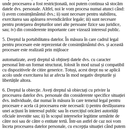
unde procesarea a fost restricționată, noi putem continua să stocăm
datele dvs. personale. Altfel, noi le vom procesa numai atunci când:
i) avem consimțământul dvs.; ii) sunt necesare pentru stabilirea,
exercitarea sau apărarea revendicărilor legale; iii) sunt necesare
pentru protejarea drepturilor unei alte persoane fizice sau juridice,
sau; iv) din considerente importante care vizează interesul public.
5. Dreptul la portabilitatea datelor. În măsura în care cadrul legal
pentru procesare este reprezentat de consimțământul dvs. și această
procesare este realizată prin mijloace
automatizate, aveți dreptul să obțineți datele dvs. cu caracter
personal într-un format structurat, folosit în mod uzual și compatibil
cu dispozitivele de citire generice. Totuși, acest drept nu se aplică
acolo unde exercitarea lui ar afecta în mod negativ drepturile și
libertățile altora.
6. Dreptul la obiecție. Aveți dreptul să obiectați cu privire la
procesarea datelor dvs. personale din considerente specifice situației
dvs. individuale, dar numai în măsura în care temeiul legal pentru
procesare e acela că procesarea este necesară: i) pentru desfășurarea
unei acțiuni în interesul public sau în exercițiul oricărei autorități
oficiale investite sau; ii) în scopul intereselor legitime urmărite de
către noi sau de către o entitate tertă. Într-un astfel de caz noi vom
înceta procesarea datelor personale, cu excepția situației când putem