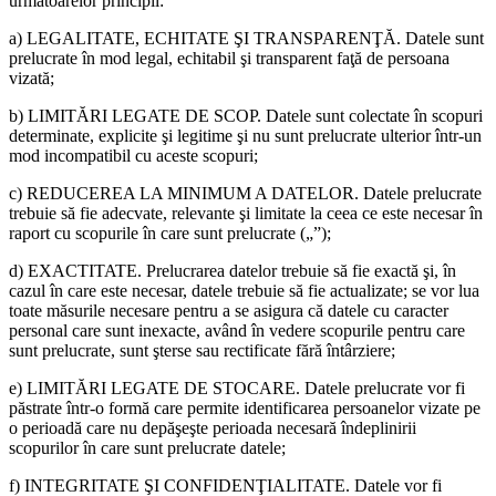
următoarelor principii:
a) LEGALITATE, ECHITATE ŞI TRANSPARENŢĂ. Datele sunt
prelucrate în mod legal, echitabil şi transparent faţă de persoana
vizată;
b) LIMITĂRI LEGATE DE SCOP. Datele sunt colectate în scopuri
determinate, explicite şi legitime şi nu sunt prelucrate ulterior într-un
mod incompatibil cu aceste scopuri;
c) REDUCEREA LA MINIMUM A DATELOR. Datele prelucrate
trebuie să fie adecvate, relevante şi limitate la ceea ce este necesar în
raport cu scopurile în care sunt prelucrate („”);
d) EXACTITATE. Prelucrarea datelor trebuie să fie exactă şi, în
cazul în care este necesar, datele trebuie să fie actualizate; se vor lua
toate măsurile necesare pentru a se asigura că datele cu caracter
personal care sunt inexacte, având în vedere scopurile pentru care
sunt prelucrate, sunt şterse sau rectificate fără întârziere;
e) LIMITĂRI LEGATE DE STOCARE. Datele prelucrate vor fi
păstrate într-o formă care permite identificarea persoanelor vizate pe
o perioadă care nu depăşeşte perioada necesară îndeplinirii
scopurilor în care sunt prelucrate datele;
f) INTEGRITATE ŞI CONFIDENŢIALITATE. Datele vor fi