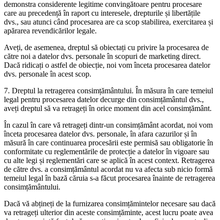
demonstra considerente legitime convingătoare pentru procesare
care au precedență în raport cu interesele, drepturile și libertățile
dvs., sau atunci când procesarea are ca scop stabilirea, exercitarea și
apărarea revendicărilor legale.
Aveți, de asemenea, dreptul să obiectați cu privire la procesarea de
către noi a datelor dvs. personale în scopuri de marketing direct.
Dacă ridicați o astfel de obiecție, noi vom înceta procesarea datelor
dvs. personale în acest scop.
7. Dreptul la retragerea consimțământului. În măsura în care temeiul
legal pentru procesarea datelor decurge din consimțământul dvs.,
aveți dreptul să va retrageți în orice moment din acel consimțământ.
În cazul în care vă retrageți dintr-un consimțământ acordat, noi vom
înceta procesarea datelor dvs. personale, în afara cazurilor și în
măsură în care continuarea procesării este permisă sau obligatorie în
conformitate cu reglementările de protecție a datelor în vigoare sau
cu alte legi și reglementări care se aplică în acest context. Retragerea
de către dvs. a consimțământul acordat nu va afecta sub nicio formă
temeiul legal în bază căruia s-a făcut procesarea înainte de retragerea
consimțământului.
Dacă vă abțineți de la furnizarea consimțămintelor necesare sau dacă
va retrageți ulterior din aceste consimțăminte, acest lucru poate avea