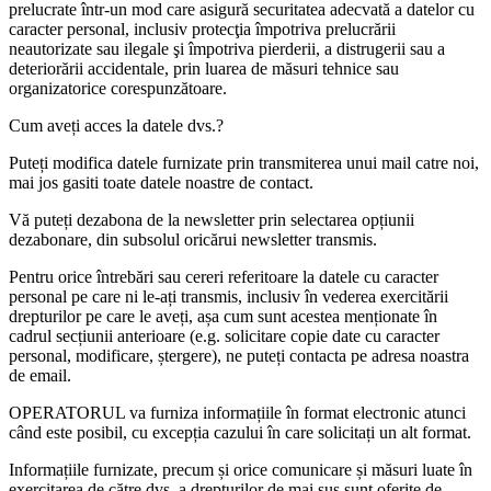
prelucrate într-un mod care asigură securitatea adecvată a datelor cu
caracter personal, inclusiv protecţia împotriva prelucrării
neautorizate sau ilegale şi împotriva pierderii, a distrugerii sau a
deteriorării accidentale, prin luarea de măsuri tehnice sau
organizatorice corespunzătoare.
Cum aveți acces la datele dvs.?
Puteți modifica datele furnizate prin transmiterea unui mail catre noi,
mai jos gasiti toate datele noastre de contact.
Vă puteți dezabona de la newsletter prin selectarea opțiunii
dezabonare, din subsolul oricărui newsletter transmis.
Pentru orice întrebări sau cereri referitoare la datele cu caracter
personal pe care ni le-ați transmis, inclusiv în vederea exercitării
drepturilor pe care le aveți, așa cum sunt acestea menționate în
cadrul secțiunii anterioare (e.g. solicitare copie date cu caracter
personal, modificare, ștergere), ne puteți contacta pe adresa noastra
de email.
OPERATORUL va furniza informațiile în format electronic atunci
când este posibil, cu excepția cazului în care solicitați un alt format.
Informațiile furnizate, precum și orice comunicare și măsuri luate în
exercitarea de către dvs. a drepturilor de mai sus sunt oferite de