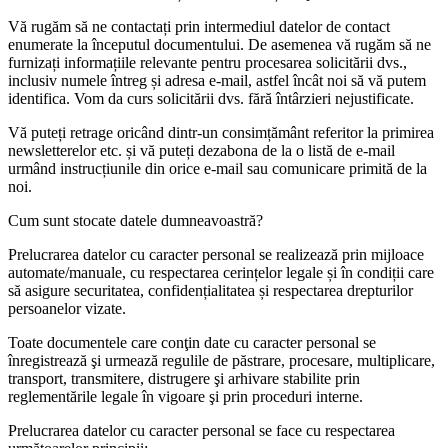
Vă rugăm să ne contactați prin intermediul datelor de contact
enumerate la începutul documentului. De asemenea vă rugăm să ne
furnizați informațiile relevante pentru procesarea solicitării dvs.,
inclusiv numele întreg și adresa e-mail, astfel încât noi să vă putem
identifica. Vom da curs solicitării dvs. fără întârzieri nejustificate.
Vă puteți retrage oricând dintr-un consimțământ referitor la primirea
newsletterelor etc. și vă puteți dezabona de la o listă de e-mail
urmând instrucțiunile din orice e-mail sau comunicare primită de la
noi.
Cum sunt stocate datele dumneavoastră?
Prelucrarea datelor cu caracter personal se realizează prin mijloace
automate/manuale, cu respectarea cerințelor legale și în condiții care
să asigure securitatea, confidențialitatea și respectarea drepturilor
persoanelor vizate.
Toate documentele care conţin date cu caracter personal se
înregistrează şi urmează regulile de păstrare, procesare, multiplicare,
transport, transmitere, distrugere şi arhivare stabilite prin
reglementările legale în vigoare şi prin proceduri interne.
Prelucrarea datelor cu caracter personal se face cu respectarea