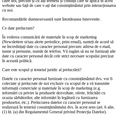
către noi, precum și cu alți termeni și condiții care se aplică în acest
website sau față de care v-ați dat consimțământul prin interacționarea
cu noi.
Recomandările dumneavoastră sunt întotdeauna binevenite.
Ce date prelucram?
În vederea comunicării de materiale în scop de marketing
(Newslettere si/sau alerte periodice, prim email), sunteți de acord să
ne încredințați date cu caracter personal precum: adresa de e-mail,
nume și prenume, număr de telefon. Vă rugăm să nu ne furnizați alte
date cu caracter personal decât cele strict necesare scopului precizat
în această politică.
Care este scopul și temeiul juridic al prelucrării?
Datele cu caracter personal furnizate cu consimțământul dvs. vor fi
colectate și prelucrate de noi exclusiv cu scopul de a vă transmite
informații comerciale și materiale în scop de marketing (e.g.
informări cu privire la produsele dezvoltate, oferte, felicitări cu
ocazia sărbătorilor, alte informări în legătură cu furnizarea
produselor, etc.). Prelucrarea datelor cu caracter personal se
realizează în temeiul consimțământului dvs. în acest sens (art. 6 alin.
(1) lit. (a) din Regulamentul General privind Protecția Datelor).