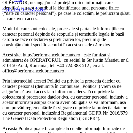
OPERATOR, ne angajăm să protejăm orice informații care
identifică sau pot contribui la identificarea unei persoane fizice
CONTACTEAZĂ-NE
(“date cu caracter personal”), pe care le colectăm, le prelucrăm și/sau
la care avem acces.
Modul în care sunt colectate, procesate și partajate informațiile cu
caracter personal depinde de scopurile și temeiurile legale în bază
cărora se face colectarea și prelucrarea lor, precum și de
consimțământul specific acordat în acest sens de către dvs.
Acest site, http://performancelubricants.ro , este furnizat și
administrat de OPERATORUL, cu sediul în Str Iustin Marsieu nr 6,
310150 Arad, Romania , tel: +40 724 383 512 , email:
office@performancelubricants.ro .
Prin intermediul acestei Politici cu privire la protecția datelor cu
caracter personal (denumită în continuare „Politica”) vrem să ne
asigurăm că aveți acces la o informare adecvată cu privire la
colectarea și procesarea datelor dvs. cu caracter personal, inclusiv a
acelor informații asupra cărora avem obligația să vă informăm, așa
cum prevăd reglementările în vigoare cu privire la protecția datelor
cu caracter personal, incluzând Regulamentul GDPR Nr. 2016/679
The General Data Protection Regulation (“GDPR”).
Această Politică poate fi completată cu alte informații furnizate de