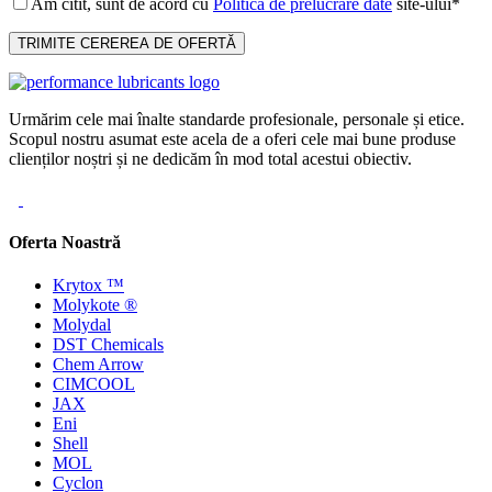
Am citit, sunt de acord cu
Politica de prelucrare date
site-ului*
Urmărim cele mai înalte standarde profesionale, personale și etice.
Scopul nostru asumat este acela de a oferi cele mai bune produse
clienților noștri și ne dedicăm în mod total acestui obiectiv.
Oferta Noastră
Krytox ™
Molykote ®
Molydal
DST Chemicals
Chem Arrow
CIMCOOL
JAX
Eni
Shell
MOL
Cyclon