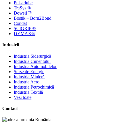
Pulsarlube
TraSys ®
Dowsil ™
Bostik – Born2Bond
Condat
SCIGRIP ®
DYMAX®
Industrii
Industria Siderurgică
Industria Cimentului
Industria Automobilelor
Surse de Energie
Industria Minieră
Industria Aero
Industria Petrochimică
Industria Textilă
Vezi toate
Contact
România