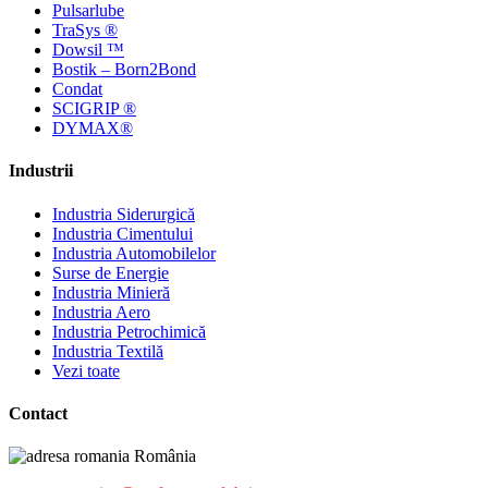
Pulsarlube
TraSys ®
Dowsil ™
Bostik – Born2Bond
Condat
SCIGRIP ®
DYMAX®
Industrii
Industria Siderurgică
Industria Cimentului
Industria Automobilelor
Surse de Energie
Industria Minieră
Industria Aero
Industria Petrochimică
Industria Textilă
Vezi toate
Contact
România