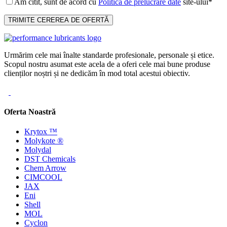
Am citit, sunt de acord cu
Politica de prelucrare date
site-ului*
Urmărim cele mai înalte standarde profesionale, personale și etice.
Scopul nostru asumat este acela de a oferi cele mai bune produse
clienților noștri și ne dedicăm în mod total acestui obiectiv.
Oferta Noastră
Krytox ™
Molykote ®
Molydal
DST Chemicals
Chem Arrow
CIMCOOL
JAX
Eni
Shell
MOL
Cyclon