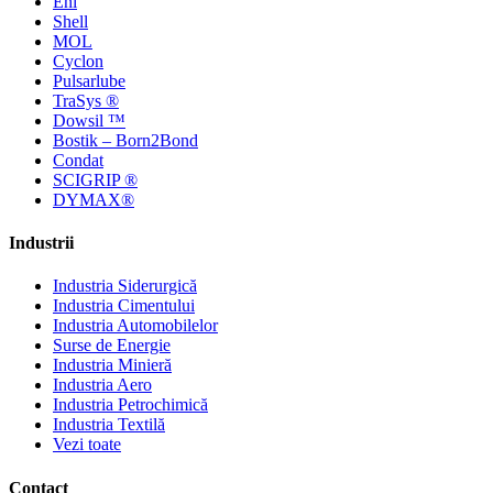
Eni
Shell
MOL
Cyclon
Pulsarlube
TraSys ®
Dowsil ™
Bostik – Born2Bond
Condat
SCIGRIP ®
DYMAX®
Industrii
Industria Siderurgică
Industria Cimentului
Industria Automobilelor
Surse de Energie
Industria Minieră
Industria Aero
Industria Petrochimică
Industria Textilă
Vezi toate
Contact