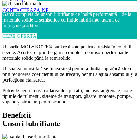
CONTACTEAZĂ-NE
Gamă completă de unsori lubrifiante de înaltă performanță – de la
materiale solide la semisolide cu fluide lubrifiante, agenți de
îngroșare și aditivi.
CERE OFERTĂ
Unsorile MOLYKOTE® sunt realizate pentru a rezista în condiții
severe. Acestea cuprind o gamă completă de unsori performante –
materiale solide până la semisolide.
Unsoarea industrială se folosește și pentru a limita supraîncălzirea
prin reducerea coeficientului de frecare, pentru a ajuta ansamblul și a
perfecționa etanșarea.
Potrivite pentru o gamă largă de aplicații, inclusiv angrenaje, toate
tipurile de rulmenți, sisteme de transport, glisare, motoare, pompe,
supape și structuri pentru scaune.
Beneficii
Unsori lubrifiante