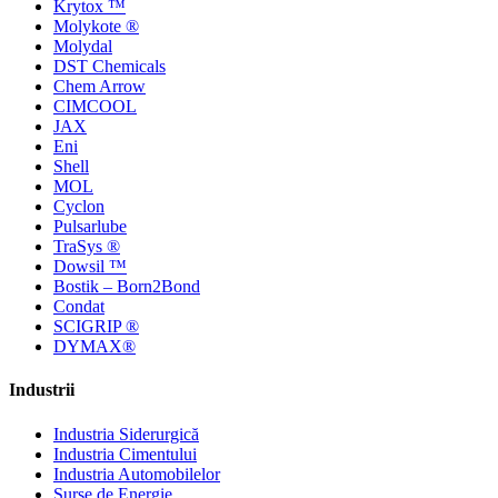
Krytox ™
Molykote ®
Molydal
DST Chemicals
Chem Arrow
CIMCOOL
JAX
Eni
Shell
MOL
Cyclon
Pulsarlube
TraSys ®
Dowsil ™
Bostik – Born2Bond
Condat
SCIGRIP ®
DYMAX®
Industrii
Industria Siderurgică
Industria Cimentului
Industria Automobilelor
Surse de Energie