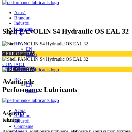
Acasă
Branduri
Industrii
Companie
Skip
Shell PANOLIN S4 Hydraulic OS EAL 32
Blog
to
content
RO
EN
CERE OFERTĂ
srpski
CONTACT
CERE OFERTĂ
RO
Avantajele
EN
Performance Lubricants
srpski
Acasă
Asistență
Branduri
tehnică
Industrii
Companie
Recomandări, soluționare probleme, elaborare planuri și monitorizare 
Blog