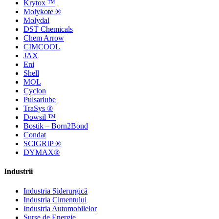
Krytox ™
Molykote ®
Molydal
DST Chemicals
Chem Arrow
CIMCOOL
JAX
Eni
Shell
MOL
Cyclon
Pulsarlube
TraSys ®
Dowsil ™
Bostik – Born2Bond
Condat
SCIGRIP ®
DYMAX®
Industrii
Industria Siderurgică
Industria Cimentului
Industria Automobilelor
Surse de Energie