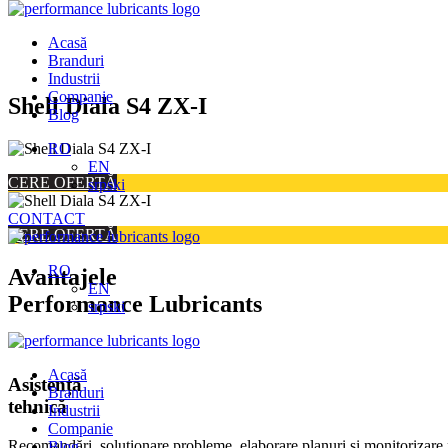
Acasă
Branduri
Industrii
Companie
Skip
Shell Diala S4 ZX-I
Blog
to
content
RO
EN
CERE OFERTĂ
srpski
CONTACT
CERE OFERTĂ
RO
Avantajele
EN
Performance Lubricants
srpski
Acasă
Asistență
Branduri
tehnică
Industrii
Companie
Recomandări, soluționare probleme, elaborare planuri și monitorizare 
Blog