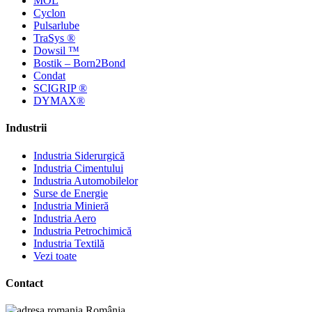
MOL
Cyclon
Pulsarlube
TraSys ®
Dowsil ™
Bostik – Born2Bond
Condat
SCIGRIP ®
DYMAX®
Industrii
Industria Siderurgică
Industria Cimentului
Industria Automobilelor
Surse de Energie
Industria Minieră
Industria Aero
Industria Petrochimică
Industria Textilă
Vezi toate
Contact
România