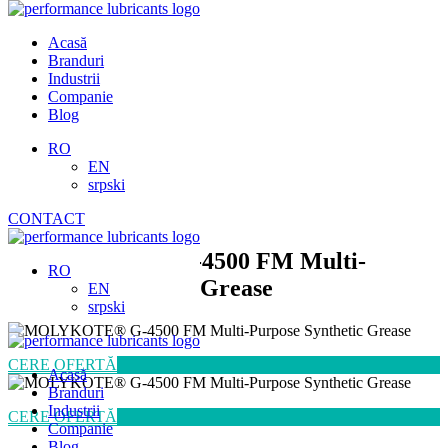
Skip
to
Acasă
content
Branduri
Industrii
Companie
Blog
RO
EN
srpski
CONTACT
MOLYKOTE® G-4500 FM Multi-
RO
Purpose Synthetic Grease
EN
srpski
CERE OFERTĂ
Acasă
Branduri
Industrii
CERE OFERTĂ
Companie
Blog