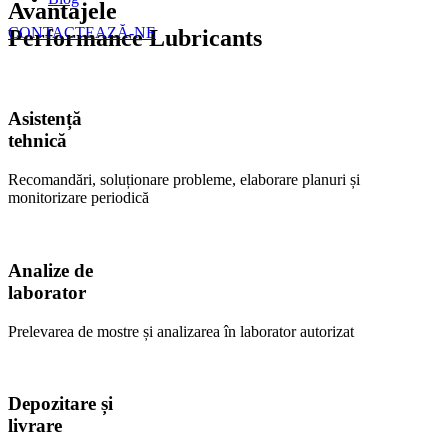
Avantajele
CONTACTEAZĂ-NE
Performance Lubricants
Asistență
tehnică
Recomandări, soluționare probleme, elaborare planuri și
monitorizare periodică
Analize de
laborator
Prelevarea de mostre și analizarea în laborator autorizat
Depozitare și
livrare