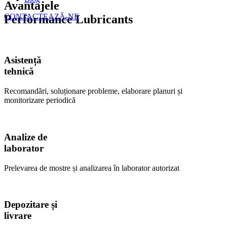
Avantajele
CONTACTEAZĂ-NE
Performance Lubricants
Asistență
tehnică
Recomandări, soluționare probleme, elaborare planuri și
monitorizare periodică
Analize de
laborator
Prelevarea de mostre și analizarea în laborator autorizat
Depozitare și
livrare