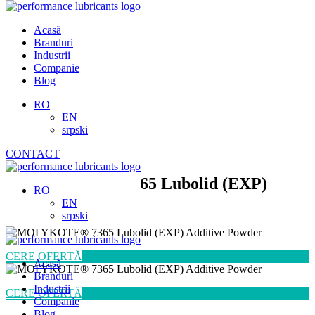
Skip
to
Acasă
content
Branduri
Industrii
Companie
Blog
RO
EN
srpski
CONTACT
MOLYKOTE® 7365 Lubolid (EXP)
RO
Additive Powder
EN
srpski
CERE OFERTĂ
Acasă
Branduri
Industrii
CERE OFERTĂ
Companie
Blog