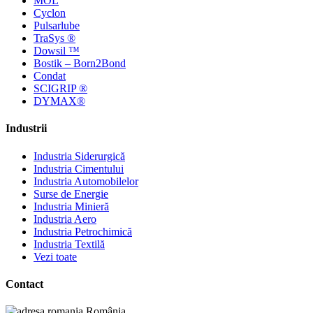
MOL
Cyclon
Pulsarlube
TraSys ®
Dowsil ™
Bostik – Born2Bond
Condat
SCIGRIP ®
DYMAX®
Industrii
Industria Siderurgică
Industria Cimentului
Industria Automobilelor
Surse de Energie
Industria Minieră
Industria Aero
Industria Petrochimică
Industria Textilă
Vezi toate
Contact
România