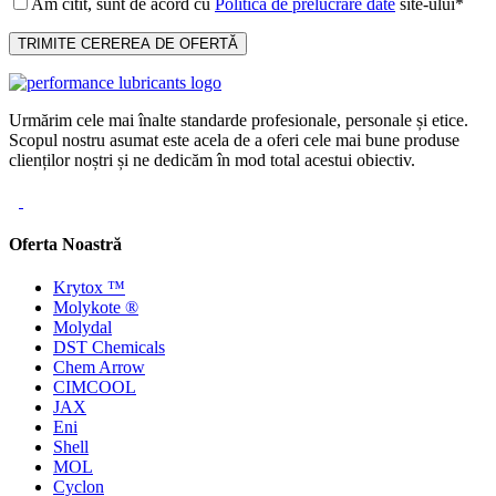
Am citit, sunt de acord cu
Politica de prelucrare date
site-ului*
Urmărim cele mai înalte standarde profesionale, personale și etice.
Scopul nostru asumat este acela de a oferi cele mai bune produse
clienților noștri și ne dedicăm în mod total acestui obiectiv.
Oferta Noastră
Krytox ™
Molykote ®
Molydal
DST Chemicals
Chem Arrow
CIMCOOL
JAX
Eni
Shell
MOL
Cyclon