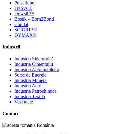
Pulsarlube
TraSys ®
Dowsil ™
Bostik – Born2Bond
Condat
SCIGRIP ®
DYMAX®
Industrii
Industria Siderurgică
Industria Cimentului
Industria Automobilelor
Surse de Energie
Industria Minieră
Industria Aero
Industria Petrochimică
Industria Textilă
Vezi toate
Contact
România