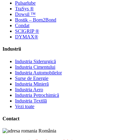
Pulsarlube
TraSys ®
Dowsil ™
Bostik – Born2Bond
Condat
SCIGRIP ®
DYMAX®
Industrii
Industria Siderurgică
Industria Cimentului
Industria Automobilelor
Surse de Energie
Industria Minieră
Industria Aero
Industria Petrochimică
Industria Textilă
Vezi toate
Contact
România