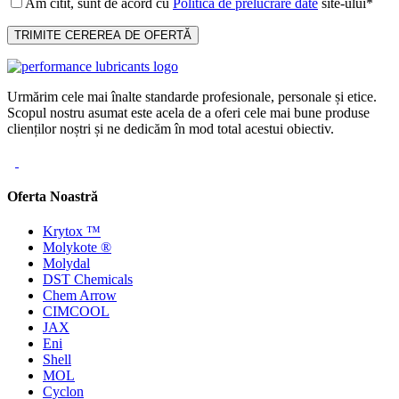
Am citit, sunt de acord cu
Politica de prelucrare date
site-ului*
Urmărim cele mai înalte standarde profesionale, personale și etice.
Scopul nostru asumat este acela de a oferi cele mai bune produse
clienților noștri și ne dedicăm în mod total acestui obiectiv.
Oferta Noastră
Krytox ™
Molykote ®
Molydal
DST Chemicals
Chem Arrow
CIMCOOL
JAX
Eni
Shell
MOL
Cyclon