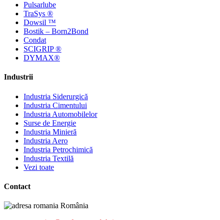
Pulsarlube
TraSys ®
Dowsil ™
Bostik – Born2Bond
Condat
SCIGRIP ®
DYMAX®
Industrii
Industria Siderurgică
Industria Cimentului
Industria Automobilelor
Surse de Energie
Industria Minieră
Industria Aero
Industria Petrochimică
Industria Textilă
Vezi toate
Contact
România