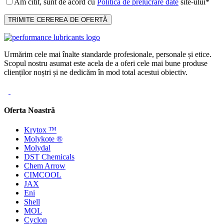
Am citit, sunt de acord cu
Politica de prelucrare date
site-ului*
Urmărim cele mai înalte standarde profesionale, personale și etice.
Scopul nostru asumat este acela de a oferi cele mai bune produse
clienților noștri și ne dedicăm în mod total acestui obiectiv.
Oferta Noastră
Krytox ™
Molykote ®
Molydal
DST Chemicals
Chem Arrow
CIMCOOL
JAX
Eni
Shell
MOL
Cyclon