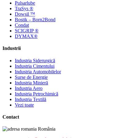
Pulsarlube
TraSys ®
Dowsil ™
Bostik – Born2Bond
Condat
SCIGRIP ®
DYMAX®
Industrii
Industria Siderurgică
Industria Cimentului
Industria Automobilelor
Surse de Energie
Industria Minieră
Industria Aero
Industria Petrochimică
Industria Textilă
Vezi toate
Contact
România