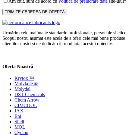
Am citit, sunt de acord cu
Politica de prelucrare date
site-ului*
Urmărim cele mai înalte standarde profesionale, personale și etice.
Scopul nostru asumat este acela de a oferi cele mai bune produse
clienților noștri și ne dedicăm în mod total acestui obiectiv.
Oferta Noastră
Krytox ™
Molykote ®
Molydal
DST Chemicals
Chem Arrow
CIMCOOL
JAX
Eni
Shell
MOL
Cyclon