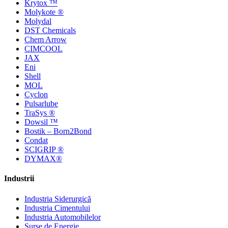
Krytox ™
Molykote ®
Molydal
DST Chemicals
Chem Arrow
CIMCOOL
JAX
Eni
Shell
MOL
Cyclon
Pulsarlube
TraSys ®
Dowsil ™
Bostik – Born2Bond
Condat
SCIGRIP ®
DYMAX®
Industrii
Industria Siderurgică
Industria Cimentului
Industria Automobilelor
Surse de Energie