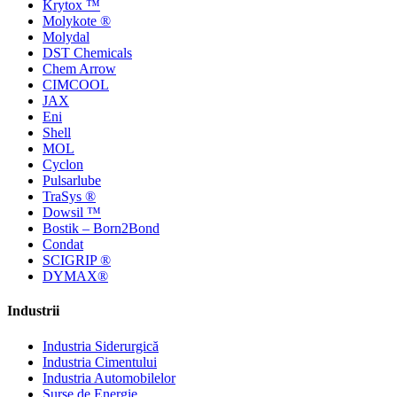
Krytox ™
Molykote ®
Molydal
DST Chemicals
Chem Arrow
CIMCOOL
JAX
Eni
Shell
MOL
Cyclon
Pulsarlube
TraSys ®
Dowsil ™
Bostik – Born2Bond
Condat
SCIGRIP ®
DYMAX®
Industrii
Industria Siderurgică
Industria Cimentului
Industria Automobilelor
Surse de Energie