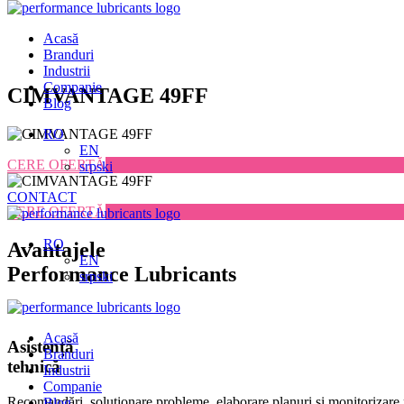
Acasă
Branduri
Industrii
Companie
Skip
CIMVANTAGE 49FF
Blog
to
content
RO
EN
CERE OFERTĂ
srpski
CONTACT
CERE OFERTĂ
RO
Avantajele
EN
Performance Lubricants
srpski
Acasă
Asistență
Branduri
tehnică
Industrii
Companie
Recomandări, soluționare probleme, elaborare planuri și monitorizare 
Blog