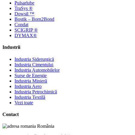
Pulsarlube
TraSys ®
Dowsil ™
Bostik – Born2Bond
Condat
SCIGRIP ®
DYMAX®
Industrii
Industria Siderurgică
Industria Cimentului
Industria Automobilelor
Surse de Energie
Industria Minieră
Industria Aero
Industria Petrochimică
Industria Textilă
Vezi toate
Contact
România