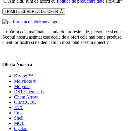
Am citit, sunt de acord cu
Politica de prelucrare date
site-ului*
Urmărim cele mai înalte standarde profesionale, personale și etice.
Scopul nostru asumat este acela de a oferi cele mai bune produse
clienților noștri și ne dedicăm în mod total acestui obiectiv.
Oferta Noastră
Krytox ™
Molykote ®
Molydal
DST Chemicals
Chem Arrow
CIMCOOL
JAX
Eni
Shell
MOL
Cyclon