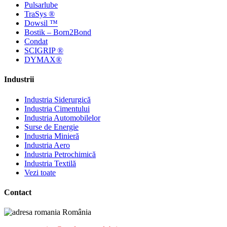
Pulsarlube
TraSys ®
Dowsil ™
Bostik – Born2Bond
Condat
SCIGRIP ®
DYMAX®
Industrii
Industria Siderurgică
Industria Cimentului
Industria Automobilelor
Surse de Energie
Industria Minieră
Industria Aero
Industria Petrochimică
Industria Textilă
Vezi toate
Contact
România