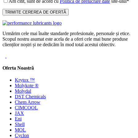
Am citit, sunt de acord cu
Politica de prelucrare date
site-ului*
Urmărim cele mai înalte standarde profesionale, personale și etice.
Scopul nostru asumat este acela de a oferi cele mai bune produse
clienților noștri și ne dedicăm în mod total acestui obiectiv.
Oferta Noastră
Krytox ™
Molykote ®
Molydal
DST Chemicals
Chem Arrow
CIMCOOL
JAX
Eni
Shell
MOL
Cyclon