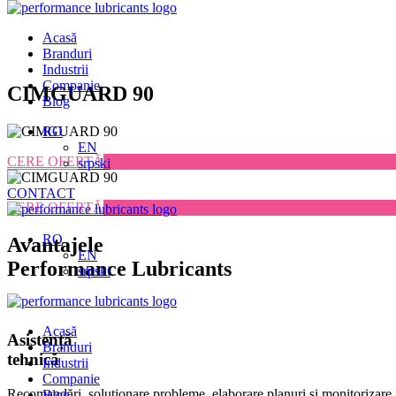
Acasă
Branduri
Industrii
Companie
Skip
CIMGUARD 90
Blog
to
content
RO
EN
CERE OFERTĂ
srpski
CONTACT
CERE OFERTĂ
RO
Avantajele
EN
Performance Lubricants
srpski
Acasă
Asistență
Branduri
tehnică
Industrii
Companie
Recomandări, soluționare probleme, elaborare planuri și monitorizare 
Blog