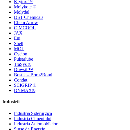
Krytox ™
Molykote ®
Molydal
DST Chemicals
Chem Arrow
CIMCOOL
JAX
Eni
Shell
MOL
Cyclon
Pulsarlube
TraSys ®
Dowsil ™
Bostik – Born2Bond
Condat
SCIGRIP ®
DYMAX®
Industrii
Industria Siderurgică
Industria Cimentului
Industria Automobilelor
Surse de Energie