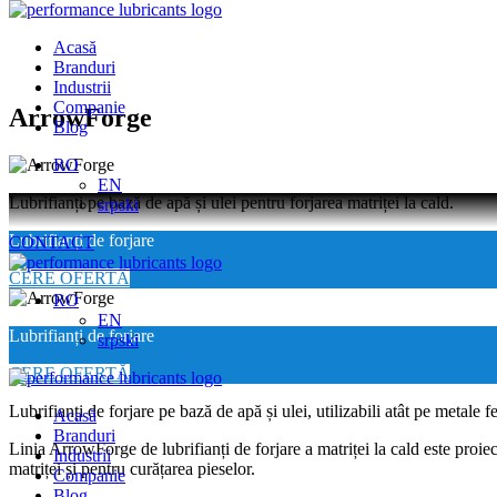
Acasă
Branduri
Industrii
Companie
Skip
ArrowForge
Blog
to
content
RO
EN
Lubrifianți pe bază de apă și ulei pentru forjarea matriței la cald.
srpski
Lubrifianți de forjare
CONTACT
CERE OFERTĂ
RO
EN
Lubrifianți de forjare
srpski
CERE OFERTĂ
Lubrifianți de forjare pe bază de apă și ulei, utilizabili atât pe metale 
Acasă
Branduri
Linia ArrowForge de lubrifianți de forjare a matriței la cald este proi
Industrii
matriței și pentru curățarea pieselor.
Companie
Blog