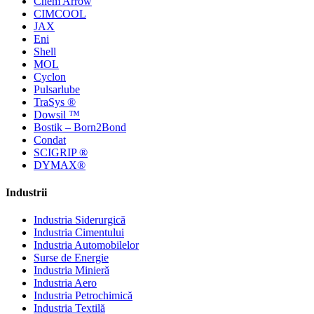
Chem Arrow
CIMCOOL
JAX
Eni
Shell
MOL
Cyclon
Pulsarlube
TraSys ®
Dowsil ™
Bostik – Born2Bond
Condat
SCIGRIP ®
DYMAX®
Industrii
Industria Siderurgică
Industria Cimentului
Industria Automobilelor
Surse de Energie
Industria Minieră
Industria Aero
Industria Petrochimică
Industria Textilă