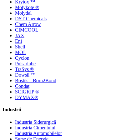
Krytox ™
Molykote ®
Molydal
DST Chemicals
Chem Arrow
CIMCOOL
JAX
Eni
Shell
MOL
Cyclon
Pulsarlube
TraSys ®
Dowsil ™
Bostik – Born2Bond
Condat
SCIGRIP ®
DYMAX®
Industrii
Industria Siderurgică
Industria Cimentului
Industria Automobilelor
Surse de Energie