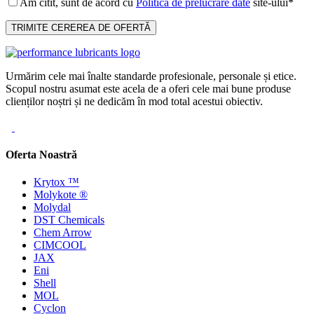
Am citit, sunt de acord cu
Politica de prelucrare date
site-ului*
Urmărim cele mai înalte standarde profesionale, personale și etice.
Scopul nostru asumat este acela de a oferi cele mai bune produse
clienților noștri și ne dedicăm în mod total acestui obiectiv.
Oferta Noastră
Krytox ™
Molykote ®
Molydal
DST Chemicals
Chem Arrow
CIMCOOL
JAX
Eni
Shell
MOL
Cyclon