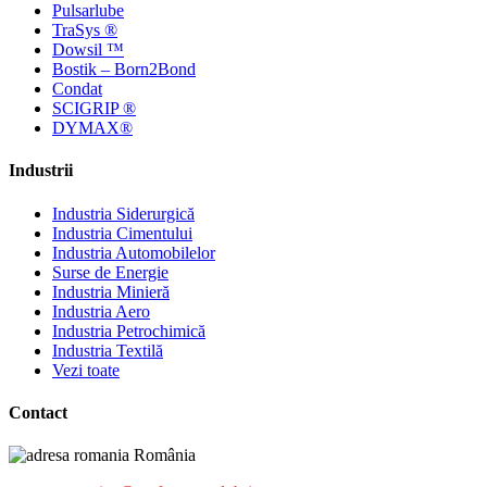
Pulsarlube
TraSys ®
Dowsil ™
Bostik – Born2Bond
Condat
SCIGRIP ®
DYMAX®
Industrii
Industria Siderurgică
Industria Cimentului
Industria Automobilelor
Surse de Energie
Industria Minieră
Industria Aero
Industria Petrochimică
Industria Textilă
Vezi toate
Contact
România