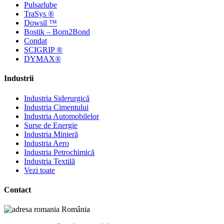
Pulsarlube
TraSys ®
Dowsil ™
Bostik – Born2Bond
Condat
SCIGRIP ®
DYMAX®
Industrii
Industria Siderurgică
Industria Cimentului
Industria Automobilelor
Surse de Energie
Industria Minieră
Industria Aero
Industria Petrochimică
Industria Textilă
Vezi toate
Contact
România