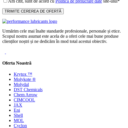
Am citit, sunt de acord cu
Politica de prelucrare date
site-ului*
Urmărim cele mai înalte standarde profesionale, personale și etice.
Scopul nostru asumat este acela de a oferi cele mai bune produse
clienților noștri și ne dedicăm în mod total acestui obiectiv.
Oferta Noastră
Krytox ™
Molykote ®
Molydal
DST Chemicals
Chem Arrow
CIMCOOL
JAX
Eni
Shell
MOL
Cyclon