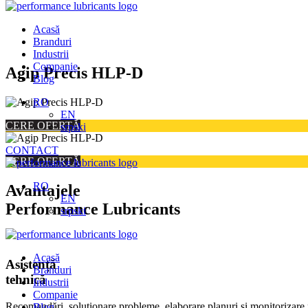
Acasă
Branduri
Industrii
Companie
Skip
Agip Precis HLP-D
Blog
to
content
RO
EN
CERE OFERTĂ
srpski
CONTACT
CERE OFERTĂ
RO
Avantajele
EN
Performance Lubricants
srpski
Acasă
Asistență
Branduri
tehnică
Industrii
Companie
Recomandări, soluționare probleme, elaborare planuri și monitorizare 
Blog