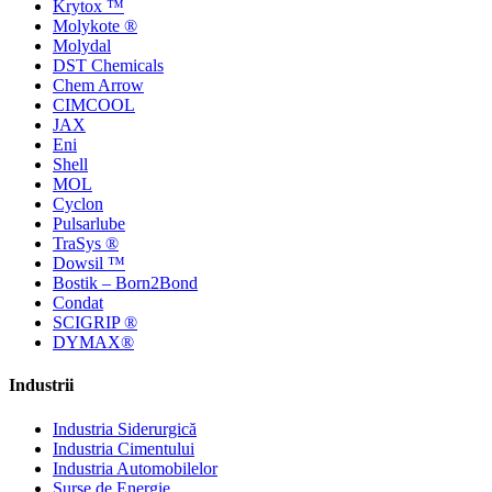
Krytox ™
Molykote ®
Molydal
DST Chemicals
Chem Arrow
CIMCOOL
JAX
Eni
Shell
MOL
Cyclon
Pulsarlube
TraSys ®
Dowsil ™
Bostik – Born2Bond
Condat
SCIGRIP ®
DYMAX®
Industrii
Industria Siderurgică
Industria Cimentului
Industria Automobilelor
Surse de Energie