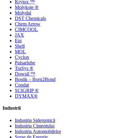
Krytox ™
Molykote ®
Molydal
DST Chemicals
Chem Arrow
CIMCOOL
JAX
Eni
Shell
MOL
Cyclon
Pulsarlube
TraSys ®
Dowsil ™
Bostik – Born2Bond
Condat
SCIGRIP ®
DYMAX®
Industrii
Industria Siderurgică
Industria Cimentului
Industria Automobilelor
Surse de Energie