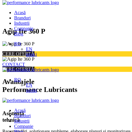
Acasă
Branduri
Industrii
Companie
Skip
Agip Ite 360 P
Blog
to
content
RO
EN
CERE OFERTĂ
srpski
CONTACT
CERE OFERTĂ
RO
Avantajele
EN
Performance Lubricants
srpski
Acasă
Asistență
Branduri
tehnică
Industrii
Companie
Recomandări, soluționare probleme, elaborare planuri și monitorizare 
Blog