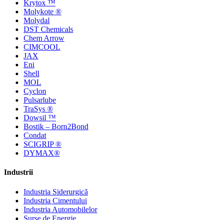
Krytox ™
Molykote ®
Molydal
DST Chemicals
Chem Arrow
CIMCOOL
JAX
Eni
Shell
MOL
Cyclon
Pulsarlube
TraSys ®
Dowsil ™
Bostik – Born2Bond
Condat
SCIGRIP ®
DYMAX®
Industrii
Industria Siderurgică
Industria Cimentului
Industria Automobilelor
Surse de Energie