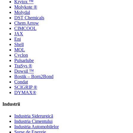
Krytox ™
Molykote ®
Molydal
DST Chemicals
Chem Arrow
CIMCOOL
JAX
Eni
Shell
MOL
Cyclon
Pulsarlube
TraSys ®
Dowsil ™
Bostik – Born2Bond
Condat
SCIGRIP ®
DYMAX®
Industrii
Industria Siderurgică
Industria Cimentului
Industria Automobilelor
Surse de Energie