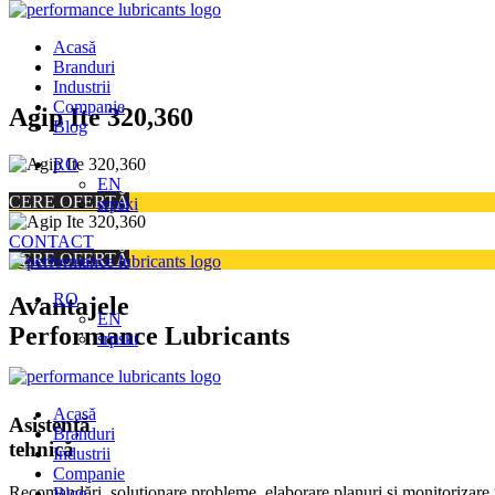
Acasă
Branduri
Industrii
Companie
Skip
Agip Ite 320,360
Blog
to
content
RO
EN
CERE OFERTĂ
srpski
CONTACT
CERE OFERTĂ
RO
Avantajele
EN
Performance Lubricants
srpski
Acasă
Asistență
Branduri
tehnică
Industrii
Companie
Recomandări, soluționare probleme, elaborare planuri și monitorizare 
Blog