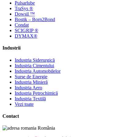
Pulsarlube
TraSys ®
Dowsil ™
Bostik – Born2Bond
Condat
SCIGRIP ®
DYMAX®
Industrii
Industria Siderurgică
Industria Cimentului
Industria Automobilelor
Surse de Energie
Industria Minieră
Industria Aero
Industria Petrochimică
Industria Textilă
Vezi toate
Contact
România