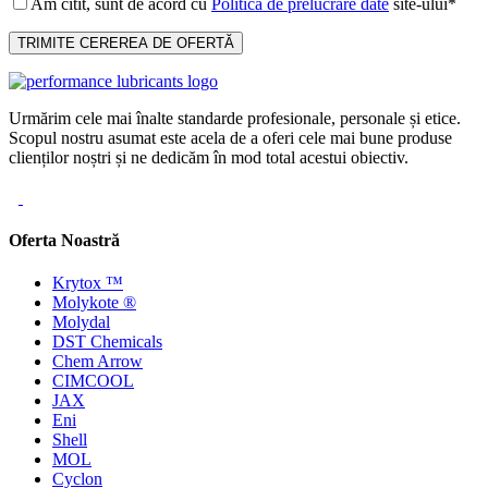
Am citit, sunt de acord cu
Politica de prelucrare date
site-ului*
Urmărim cele mai înalte standarde profesionale, personale și etice.
Scopul nostru asumat este acela de a oferi cele mai bune produse
clienților noștri și ne dedicăm în mod total acestui obiectiv.
Oferta Noastră
Krytox ™
Molykote ®
Molydal
DST Chemicals
Chem Arrow
CIMCOOL
JAX
Eni
Shell
MOL
Cyclon