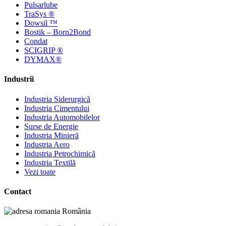
Pulsarlube
TraSys ®
Dowsil ™
Bostik – Born2Bond
Condat
SCIGRIP ®
DYMAX®
Industrii
Industria Siderurgică
Industria Cimentului
Industria Automobilelor
Surse de Energie
Industria Minieră
Industria Aero
Industria Petrochimică
Industria Textilă
Vezi toate
Contact
România