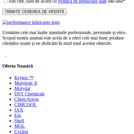
Am citit, sunt de acord cu
Politica de prelucrare date
site-ului*
Urmărim cele mai înalte standarde profesionale, personale și etice.
Scopul nostru asumat este acela de a oferi cele mai bune produse
clienților noștri și ne dedicăm în mod total acestui obiectiv.
Oferta Noastră
Krytox ™
Molykote ®
Molydal
DST Chemicals
Chem Arrow
CIMCOOL
JAX
Eni
Shell
MOL
Cyclon