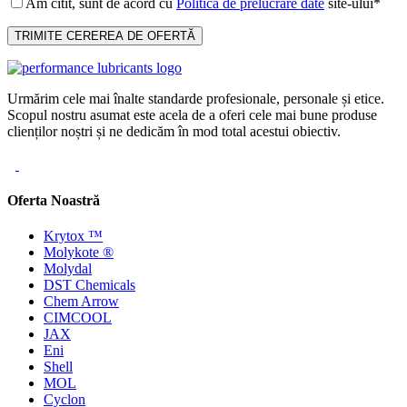
Am citit, sunt de acord cu
Politica de prelucrare date
site-ului*
Urmărim cele mai înalte standarde profesionale, personale și etice.
Scopul nostru asumat este acela de a oferi cele mai bune produse
clienților noștri și ne dedicăm în mod total acestui obiectiv.
Oferta Noastră
Krytox ™
Molykote ®
Molydal
DST Chemicals
Chem Arrow
CIMCOOL
JAX
Eni
Shell
MOL
Cyclon