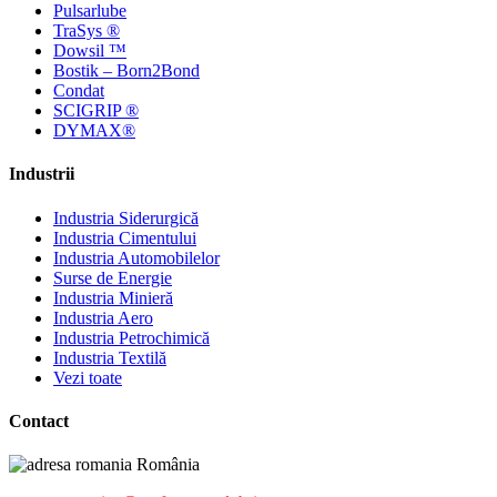
Pulsarlube
TraSys ®
Dowsil ™
Bostik – Born2Bond
Condat
SCIGRIP ®
DYMAX®
Industrii
Industria Siderurgică
Industria Cimentului
Industria Automobilelor
Surse de Energie
Industria Minieră
Industria Aero
Industria Petrochimică
Industria Textilă
Vezi toate
Contact
România