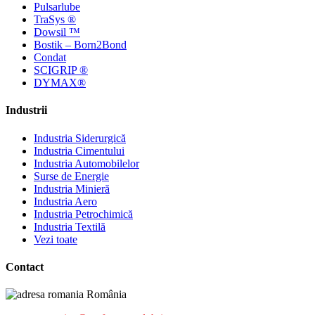
Pulsarlube
TraSys ®
Dowsil ™
Bostik – Born2Bond
Condat
SCIGRIP ®
DYMAX®
Industrii
Industria Siderurgică
Industria Cimentului
Industria Automobilelor
Surse de Energie
Industria Minieră
Industria Aero
Industria Petrochimică
Industria Textilă
Vezi toate
Contact
România