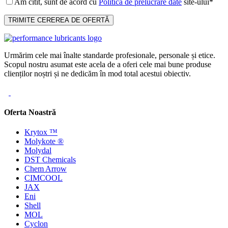
Am citit, sunt de acord cu
Politica de prelucrare date
site-ului*
Urmărim cele mai înalte standarde profesionale, personale și etice.
Scopul nostru asumat este acela de a oferi cele mai bune produse
clienților noștri și ne dedicăm în mod total acestui obiectiv.
Oferta Noastră
Krytox ™
Molykote ®
Molydal
DST Chemicals
Chem Arrow
CIMCOOL
JAX
Eni
Shell
MOL
Cyclon