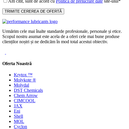
Am citit, sunt de acord cu
Politica de prelucrare date
site-ului*
Urmărim cele mai înalte standarde profesionale, personale și etice.
Scopul nostru asumat este acela de a oferi cele mai bune produse
clienților noștri și ne dedicăm în mod total acestui obiectiv.
Oferta Noastră
Krytox ™
Molykote ®
Molydal
DST Chemicals
Chem Arrow
CIMCOOL
JAX
Eni
Shell
MOL
Cyclon