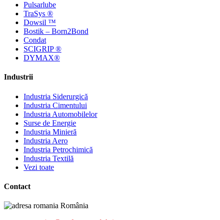
Pulsarlube
TraSys ®
Dowsil ™
Bostik – Born2Bond
Condat
SCIGRIP ®
DYMAX®
Industrii
Industria Siderurgică
Industria Cimentului
Industria Automobilelor
Surse de Energie
Industria Minieră
Industria Aero
Industria Petrochimică
Industria Textilă
Vezi toate
Contact
România