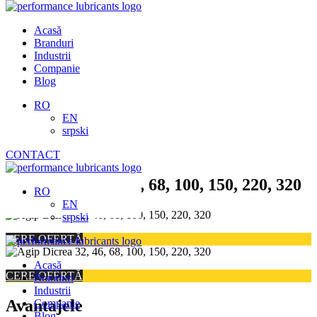
Skip
to
Acasă
content
Branduri
Industrii
Companie
Blog
RO
EN
srpski
CONTACT
Agip Dicrea 32, 46, 68, 100, 150, 220, 320
RO
EN
srpski
CERE OFERTĂ
Acasă
CERE OFERTĂ
Branduri
Industrii
Avantajele
Companie
Blog