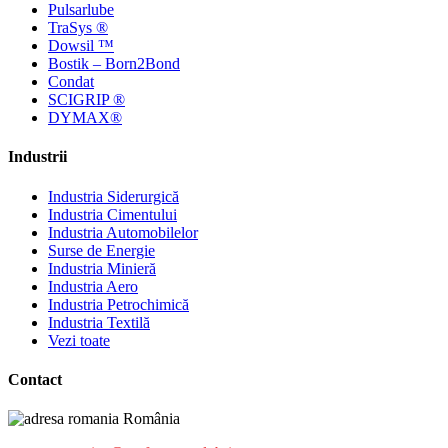
Pulsarlube
TraSys ®
Dowsil ™
Bostik – Born2Bond
Condat
SCIGRIP ®
DYMAX®
Industrii
Industria Siderurgică
Industria Cimentului
Industria Automobilelor
Surse de Energie
Industria Minieră
Industria Aero
Industria Petrochimică
Industria Textilă
Vezi toate
Contact
România