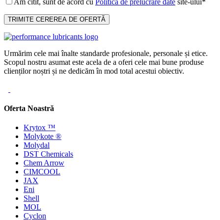
Am citit, sunt de acord cu
Politica de prelucrare date
site-ului*
Urmărim cele mai înalte standarde profesionale, personale și etice.
Scopul nostru asumat este acela de a oferi cele mai bune produse
clienților noștri și ne dedicăm în mod total acestui obiectiv.
Oferta Noastră
Krytox ™
Molykote ®
Molydal
DST Chemicals
Chem Arrow
CIMCOOL
JAX
Eni
Shell
MOL
Cyclon