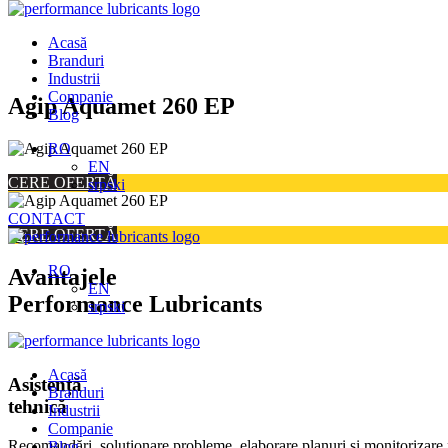
Acasă
Branduri
Industrii
Companie
Skip
Agip Aquamet 260 EP
Blog
to
content
RO
EN
CERE OFERTĂ
srpski
CONTACT
CERE OFERTĂ
RO
Avantajele
EN
Performance Lubricants
srpski
Acasă
Asistență
Branduri
tehnică
Industrii
Companie
Recomandări, soluționare probleme, elaborare planuri și monitorizare 
Blog