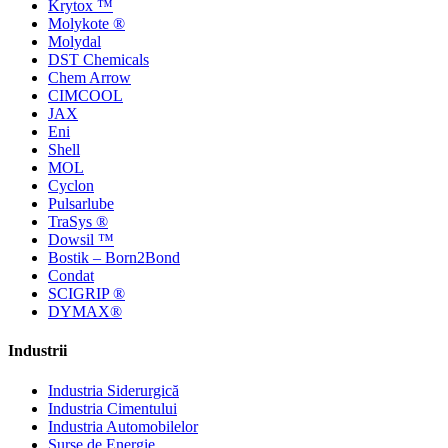
Krytox ™
Molykote ®
Molydal
DST Chemicals
Chem Arrow
CIMCOOL
JAX
Eni
Shell
MOL
Cyclon
Pulsarlube
TraSys ®
Dowsil ™
Bostik – Born2Bond
Condat
SCIGRIP ®
DYMAX®
Industrii
Industria Siderurgică
Industria Cimentului
Industria Automobilelor
Surse de Energie