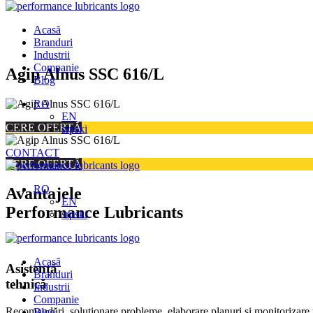
Acasă
Branduri
Industrii
Companie
Skip
Agip Alnus SSC 616/L
Blog
to
content
RO
EN
CERE OFERTĂ
srpski
CONTACT
CERE OFERTĂ
RO
Avantajele
EN
Performance Lubricants
srpski
Acasă
Asistență
Branduri
tehnică
Industrii
Companie
Recomandări, soluționare probleme, elaborare planuri și monitorizare 
Blog