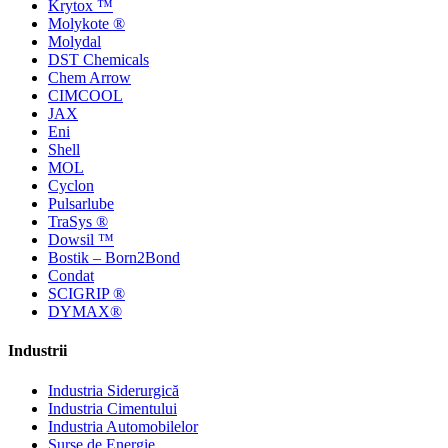
Krytox ™
Molykote ®
Molydal
DST Chemicals
Chem Arrow
CIMCOOL
JAX
Eni
Shell
MOL
Cyclon
Pulsarlube
TraSys ®
Dowsil ™
Bostik – Born2Bond
Condat
SCIGRIP ®
DYMAX®
Industrii
Industria Siderurgică
Industria Cimentului
Industria Automobilelor
Surse de Energie