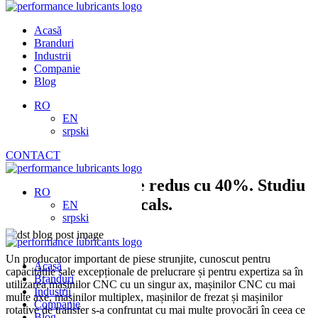
Skip
to
Acasă
content
Branduri
Industrii
Companie
Blog
RO
EN
srpski
CONTACT
Consum de energie redus cu 40%. Studiu
RO
de caz DST-Chemicals.
EN
srpski
Un producator important de piese strunjite, cunoscut pentru
Acasă
capacitățile sale excepționale de prelucrare și pentru expertiza sa în
Branduri
utilizarea mașinilor CNC cu un singur ax, mașinilor CNC cu mai
Industrii
multe axe, mașinilor multiplex, mașinilor de frezat și mașinilor
Companie
rotative de transfer s-a confruntat cu mai multe provocări în ceea ce
Blog