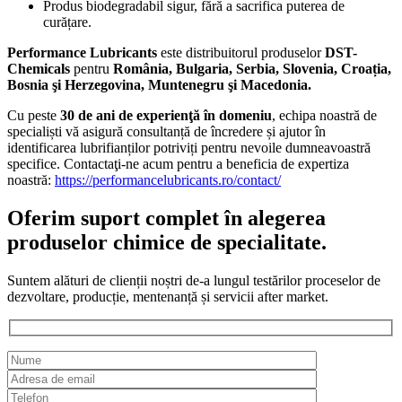
Produs biodegradabil sigur, fără a sacrifica puterea de
curățare.
Performance Lubricants
este distribuitorul produselor
DST-
Chemicals
pentru
România, Bulgaria, Serbia, Slovenia, Croația,
Bosnia şi Herzegovina, Muntenegru şi Macedonia.
Cu peste
30 de ani de experienţă în domeniu
, echipa noastră de
specialiști vă asigură consultanță de încredere și ajutor în
identificarea lubrifianților potriviți pentru nevoile dumneavoastră
specifice. Contactaţi-ne acum pentru a beneficia de expertiza
noastră:
https://performancelubricants.ro/contact/
Oferim suport complet în alegerea
produselor chimice de specialitate.
Suntem alături de clienții noștri de-a lungul testărilor proceselor de
dezvoltare, producție, mentenanță și servicii after market.