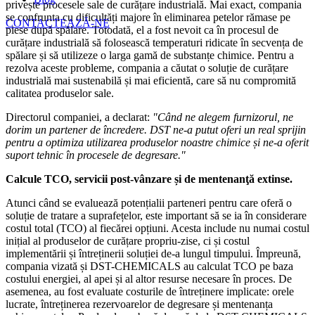
privește procesele sale de curățare industrială. Mai exact, compania
se confrunta cu dificultăți majore în eliminarea petelor rămase pe
CONTACTEAZĂ-NE
piese după spălare. Totodată, el a fost nevoit ca în procesul de
curățare industrială să folosească temperaturi ridicate în secvența de
spălare și să utilizeze o larga gamă de substanțe chimice. Pentru a
rezolva aceste probleme, compania a căutat o soluție de curățare
industrială mai sustenabilă și mai eficientă, care să nu compromită
calitatea produselor sale.
Directorul companiei, a declarat:
"Când ne alegem furnizorul, ne
dorim un partener de încredere. DST ne-a putut oferi un real sprijin
pentru a optimiza utilizarea produselor noastre chimice și ne-a oferit
suport tehnic în procesele de degresare."
Calcule TCO, servicii post-vânzare și de mentenanţă extinse.
Atunci când se evaluează potențialii parteneri pentru care oferă o
soluție de tratare a suprafețelor, este important să se ia în considerare
costul total (TCO) al fiecărei opțiuni. Acesta include nu numai costul
inițial al produselor de curățare propriu-zise, ci și costul
implementării și întreținerii soluției de-a lungul timpului. Împreună,
compania vizată și DST-CHEMICALS au calculat TCO pe baza
costului energiei, al apei și al altor resurse necesare în proces. De
asemenea, au fost evaluate costurile de întreținere implicate: orele
lucrate, întreținerea rezervoarelor de degresare și mentenanța