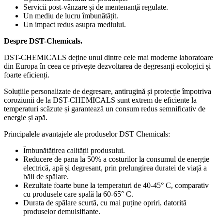
Servicii post-vânzare și de mentenanţă regulate.
Un mediu de lucru îmbunătățit.
Un impact redus asupra mediului.
Despre DST-Chemicals.
DST-CHEMICALS deține unul dintre cele mai moderne laboratoare
din Europa în ceea ce privește dezvoltarea de degresanți ecologici și
foarte eficienți.
Soluțiile personalizate de degresare, antirugină și protecție împotriva
coroziunii de la DST-CHEMICALS sunt extrem de eficiente la
temperaturi scăzute și garantează un consum redus semnificativ de
energie și apă.
Principalele avantajele ale produselor DST Chemicals:
Îmbunătățirea calității produsului.
Reducere de pana la 50% a costurilor la consumul de energie
electrică, apă și degresant, prin prelungirea duratei de viață a
băii de spălare.
Rezultate foarte bune la temperaturi de 40-45° C, comparativ
cu produsele care spală la 60-65° C.
Durata de spălare scurtă, cu mai puține opriri, datorită
produselor demulsifiante.