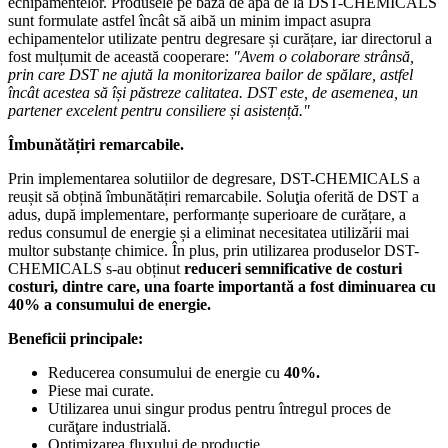
echipamentelor. Produsele pe bază de apă de la DST-CHEMICALS
sunt formulate astfel încât să aibă un minim impact asupra
echipamentelor utilizate pentru degresare și curățare, iar directorul a
fost mulțumit de această cooperare:
"Avem o colaborare strânsă,
prin care DST ne ajută la monitorizarea bailor de spălare, astfel
încât acestea să își păstreze calitatea. DST este, de asemenea, un
partener excelent pentru consiliere și asistență."
Îmbunătățiri remarcabile.
Prin implementarea solutiilor de degresare, DST-CHEMICALS a
reușit să obțină îmbunătățiri remarcabile. Soluţia oferită de DST a
adus, după implementare, performanțe superioare de curățare, a
redus consumul de energie și a eliminat necesitatea utilizării mai
multor substanțe chimice. În plus, prin utilizarea produselor DST-
CHEMICALS s-au obținut
reduceri semnificative de costuri
costuri, dintre care, una foarte importantă a fost diminuarea cu
40% a consumului de energie.
Beneficii principale:
Reducerea consumului de energie cu
40%.
Piese mai curate.
Utilizarea unui singur produs pentru întregul proces de
curăţare industrială.
Optimizarea fluxului de producție.