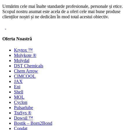
Urmărim cele mai înalte standarde profesionale, personale și etice.
Scopul nostru asumat este acela de a oferi cele mai bune produse
clienților noștri și ne dedicăm în mod total acestui obiectiv.
Oferta Noastră
Krytox ™
Molykote ®
Molydal
DST Chemicals
Chem Arrow
CIMCOOL
JAX
Eni
Shell
MOL
Cyclon
Pulsarlube
TraSys ®
Dowsil ™
Bostik – Born2Bond
Condat