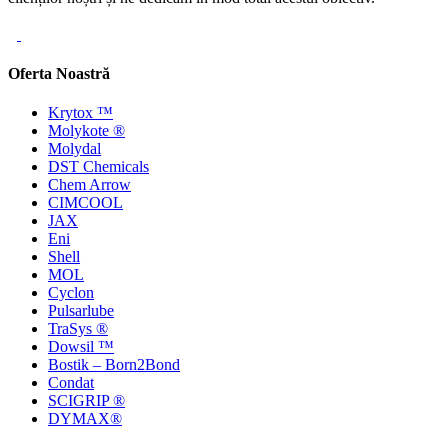
Oferta Noastră
Krytox ™
Molykote ®
Molydal
DST Chemicals
Chem Arrow
CIMCOOL
JAX
Eni
Shell
MOL
Cyclon
Pulsarlube
TraSys ®
Dowsil ™
Bostik – Born2Bond
Condat
SCIGRIP ®
DYMAX®