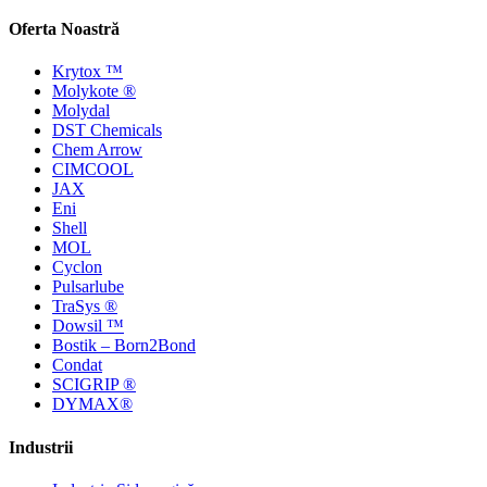
Oferta Noastră
Krytox ™
Molykote ®
Molydal
DST Chemicals
Chem Arrow
CIMCOOL
JAX
Eni
Shell
MOL
Cyclon
Pulsarlube
TraSys ®
Dowsil ™
Bostik – Born2Bond
Condat
SCIGRIP ®
DYMAX®
Industrii