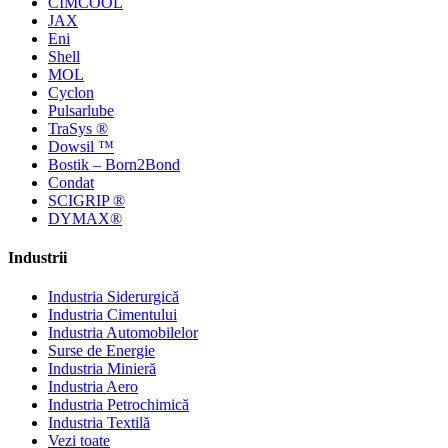
CIMCOOL
JAX
Eni
Shell
MOL
Cyclon
Pulsarlube
TraSys ®
Dowsil ™
Bostik – Born2Bond
Condat
SCIGRIP ®
DYMAX®
Industrii
Industria Siderurgică
Industria Cimentului
Industria Automobilelor
Surse de Energie
Industria Minieră
Industria Aero
Industria Petrochimică
Industria Textilă
Vezi toate