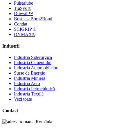
Pulsarlube
TraSys ®
Dowsil ™
Bostik – Born2Bond
Condat
SCIGRIP ®
DYMAX®
Industrii
Industria Siderurgică
Industria Cimentului
Industria Automobilelor
Surse de Energie
Industria Minieră
Industria Aero
Industria Petrochimică
Industria Textilă
Vezi toate
Contact
România