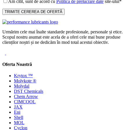
Am citit, sunt de acord cu
Politica de prelucrare date
site-ului*
Urmărim cele mai înalte standarde profesionale, personale și etice.
Scopul nostru asumat este acela de a oferi cele mai bune produse
clienților noștri și ne dedicăm în mod total acestui obiectiv.
Oferta Noastră
Krytox ™
Molykote ®
Molydal
DST Chemicals
Chem Arrow
CIMCOOL
JAX
Eni
Shell
MOL
Cyclon