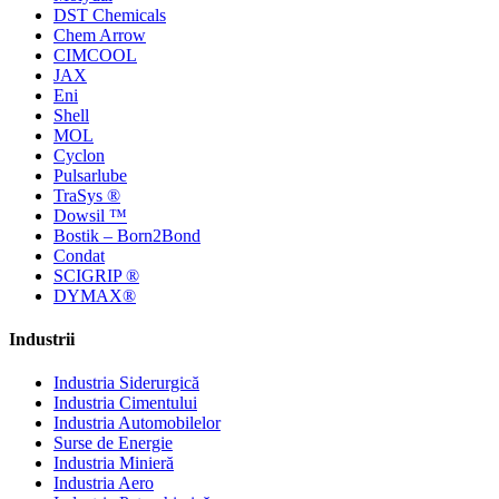
DST Chemicals
Chem Arrow
CIMCOOL
JAX
Eni
Shell
MOL
Cyclon
Pulsarlube
TraSys ®
Dowsil ™
Bostik – Born2Bond
Condat
SCIGRIP ®
DYMAX®
Industrii
Industria Siderurgică
Industria Cimentului
Industria Automobilelor
Surse de Energie
Industria Minieră
Industria Aero