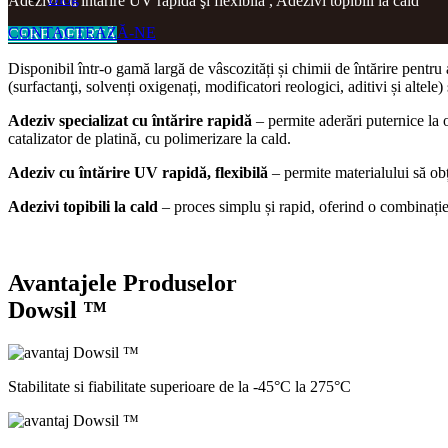
Adezivi cu întărire UV rapidă şi flexibilă , Adezivi topibili la cald
CONTACTEAZĂ-NE
CERE OFERTĂ
Disponibil într-o gamă largă de vâscozități și chimii de întărire pentru
(surfactanţi, solvenți oxigenați, modificatori reologici, aditivi și altel
Adeziv specializat cu întărire rapidă
– permite aderări puternice la 
catalizator de platină, cu polimerizare la cald.
Adeziv cu întărire UV rapidă, flexibilă
– permite materialului să obț
Adezivi topibili la cald
– proces simplu și rapid, oferind o combinație 
Avantajele Produselor
Dowsil ™
Stabilitate si fiabilitate superioare de la -45°C la 275°C