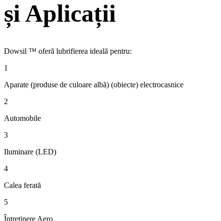
și Aplicații
Dowsil ™ oferă lubrifierea ideală pentru:
1
Aparate (produse de culoare albă) (obiecte) electrocasnice
2
Automobile
3
Iluminare (LED)
4
Calea ferată
5
Întreținere Aero