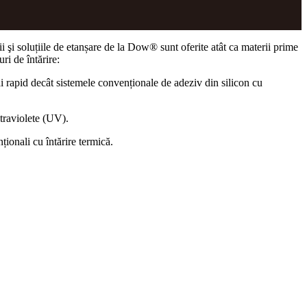
ii şi soluțiile de etanșare de la Dow® sunt oferite atât ca materii prime
ri de întărire:
i rapid decât sistemele convenționale de adeziv din silicon cu
ltraviolete (UV).
ționali cu întărire termică.