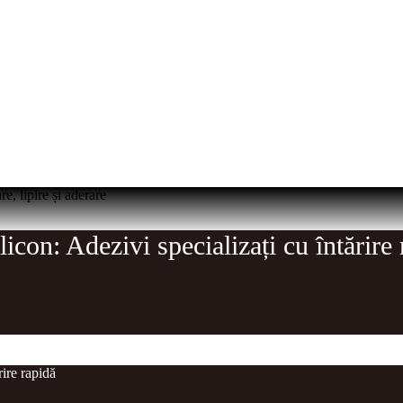
e, lipire și aderare
licon: Adezivi specializați cu întărire
rire rapidă