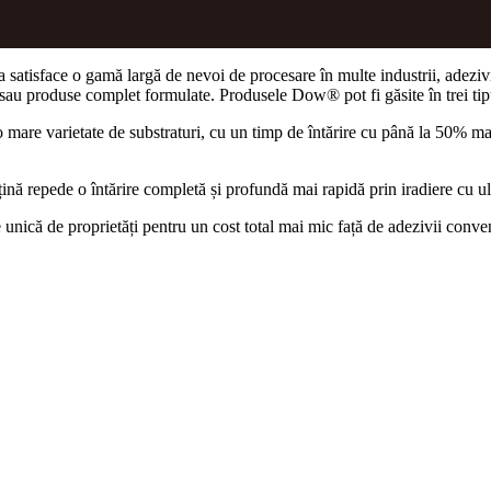
 a satisface o gamă largă de nevoi de procesare în multe industrii, adeziv
e) sau produse complet formulate. Produsele Dow® pot fi găsite în trei tipu
o mare varietate de substraturi, cu un timp de întărire cu până la 50% ma
ină repede o întărire completă și profundă mai rapidă prin iradiere cu u
unică de proprietăți pentru un cost total mai mic față de adezivii conven