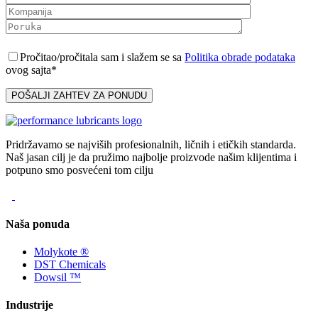
Pročitao/pročitala sam i slažem se sa
Politika obrade podataka
ovog sajta*
Pridržavamo se najviših profesionalnih, ličnih i etičkih standarda.
Naš jasan cilj je da pružimo najbolje proizvode našim klijentima i
potpuno smo posvećeni tom cilju
Naša ponuda
Molykote ®
DST Chemicals
Dowsil ™
Industrije