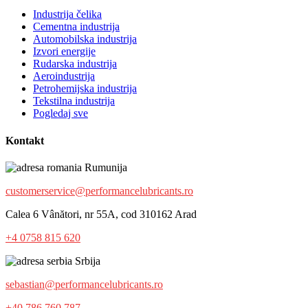
Industrija čelika
Cementna industrija
Automobilska industrija
Izvori energije
Rudarska industrija
Aeroindustrija
Petrohemijska industrija
Tekstilna industrija
Pogledaj sve
Kontakt
Rumunija
customerservice@performancelubricants.ro
Calea 6 Vânători, nr 55A, cod 310162 Arad
+4 0758 815 620
Srbija
sebastian@performancelubricants.ro
+40 786 760 787