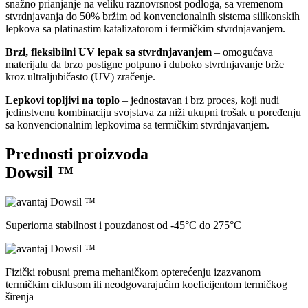
snažno prianjanje na veliku raznovrsnost podloga, sa vremenom
stvrdnjavanja do 50% bržim od konvencionalnih sistema silikonskih
lepkova sa platinastim katalizatorom i termičkim stvrdnjavanjem.
Brzi, fleksibilni UV lepak sa stvrdnjavanjem
– omogućava
materijalu da brzo postigne potpuno i duboko stvrdnjavanje brže
kroz ultraljubičasto (UV) zračenje.
Lepkovi topljivi na toplo
– jednostavan i brz proces, koji nudi
jedinstvenu kombinaciju svojstava za niži ukupni trošak u poređenju
sa konvencionalnim lepkovima sa termičkim stvrdnjavanjem.
Prednosti proizvoda
Dowsil ™
Superiorna stabilnost i pouzdanost od -45°C do 275°C
Fizički robusni prema mehaničkom opterećenju izazvanom
termičkim ciklusom ili neodgovarajućim koeficijentom termičkog
širenja