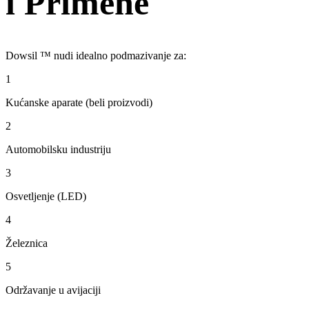
i Primene
Dowsil ™ nudi idealno podmazivanje za:
1
Kućanske aparate (beli proizvodi)
2
Automobilsku industriju
3
Osvetljenje (LED)
4
Železnica
5
Održavanje u avijaciji