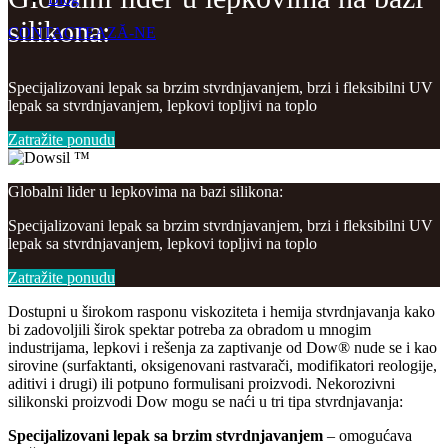
silikona:
CONTACTEAZĂ-NE
Specijalizovani lepak sa brzim stvrdnjavanjem, brzi i fleksibilni UV
lepak sa stvrdnjavanjem, lepkovi topljivi na toplo
Zatražite ponudu
Globalni lider u lepkovima na bazi silikona:
Specijalizovani lepak sa brzim stvrdnjavanjem, brzi i fleksibilni UV
lepak sa stvrdnjavanjem, lepkovi topljivi na toplo
Zatražite ponudu
Dostupni u širokom rasponu viskoziteta i hemija stvrdnjavanja kako
bi zadovoljili širok spektar potreba za obradom u mnogim
industrijama, lepkovi i rešenja za zaptivanje od Dow® nude se i kao
sirovine (surfaktanti, oksigenovani rastvarači, modifikatori reologije,
aditivi i drugi) ili potpuno formulisani proizvodi. Nekorozivni
silikonski proizvodi Dow mogu se naći u tri tipa stvrdnjavanja:
Specijalizovani lepak sa brzim stvrdnjavanjem
– omogućava