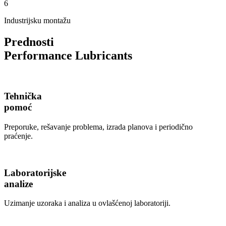
6
Industrijsku montažu
Prednosti
Performance Lubricants
Tehnička
pomoć
Preporuke, rešavanje problema, izrada planova i periodično
praćenje.
Laboratorijske
analize
Uzimanje uzoraka i analiza u ovlašćenoj laboratoriji.