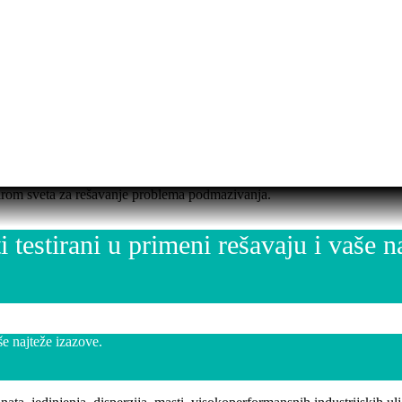
rom sveta za rešavanje problema podmazivanja.
estirani u primeni rešavaju i vaše na
e najteže izazove.