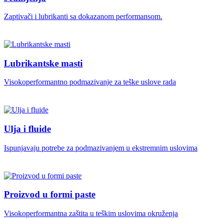
Zaptivači i lubrikanti sa dokazanom performansom.
Lubrikantske masti
Visokoperformantno podmazivanje za teške uslove rada
Ulja i fluide
Ispunjavaju potrebe za podmazivanjem u ekstremnim uslovima
Proizvod u formi paste
Visokoperformantna zaštita u teškim uslovima okruženja