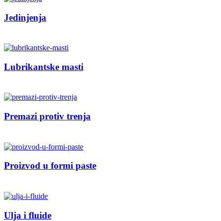
Jedinjenja
Lubrikantske masti
Premazi protiv trenja
Proizvod u formi paste
Ulja i fluide