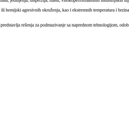
ata, jedinjenja, disperzija, masti, visokoperformansnih industrijskih ul
h ili hemijski agresivnih okruženja, kao i ekstremnih temperatura i brzi
predstavlja rešenja za podmazivanje sa naprednom tehnologijom, odob