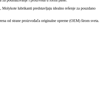
ja za podmazivanje i proizvoda u formi paste.
na, Molykote lubrikanti predstavljaju idealno rešenje za pouzdano
rena od strane proizvođača originalne opreme (OEM) širom sveta.