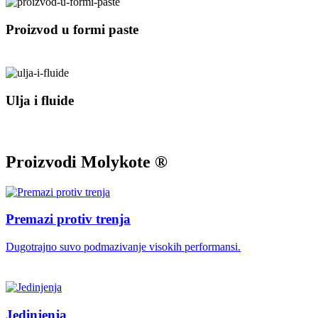
Proizvod u formi paste
Ulja i fluide
Proizvodi Molykote ®
Premazi protiv trenja
Dugotrajno suvo podmazivanje visokih performansi.
Jedinjenja