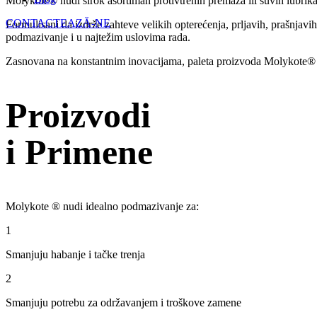
Molykote® nudi širok asortiman protivtrenih premaza ili suvih lubrikan
CONTACTEAZĂ-NE
Formulisani da izdrže zahteve velikih opterećenja, prljavih, prašnjavi
podmazivanje i u najtežim uslovima rada.
Zasnovana na konstantnim inovacijama, paleta proizvoda Molykote® 
Proizvodi
i Primene
Molykote ® nudi idealno podmazivanje za:
1
Smanjuju habanje i tačke trenja
2
Smanjuju potrebu za održavanjem i troškove zamene