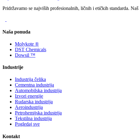
Pridržavamo se najviših profesionalnih, ličnih i etičkih standarda. Na
Naša ponuda
Molykote ®
DST Chemicals
Dowsil ™
Industrije
Industrija čelika
Cementna industrija
Automobilska industrija
Izvori energije
Rudarska industrija
Aeroindustrija
Petrohemijska industrija
Tekstilna industrija
Pogledaj sve
Kontakt