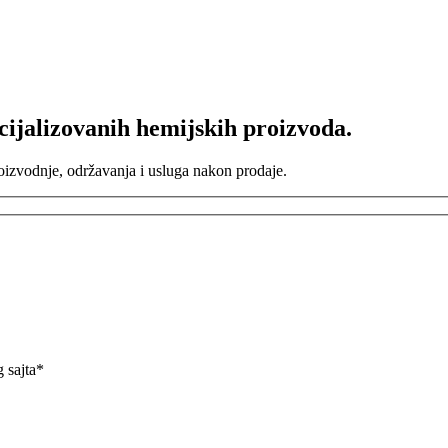
ijalizovanih hemijskih proizvoda.
roizvodnje, održavanja i usluga nakon prodaje.
 sajta*