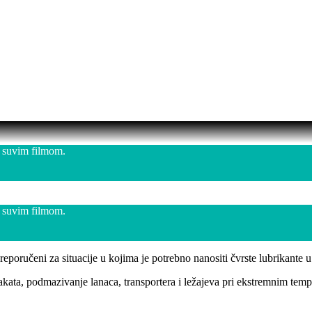
a suvim filmom.
a suvim filmom.
reporučeni za situacije u kojima je potrebno nanositi čvrste lubrikante 
akata, podmazivanje lanaca, transportera i ležajeva pri ekstremnim temp