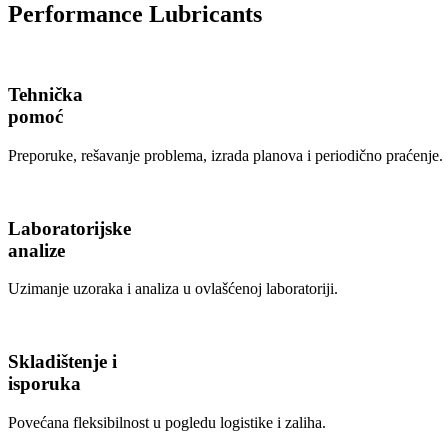
Performance Lubricants
Tehnička
pomoć
Preporuke, rešavanje problema, izrada planova i periodično praćenje.
Laboratorijske
analize
Uzimanje uzoraka i analiza u ovlašćenoj laboratoriji.
Skladištenje i
isporuka
Povećana fleksibilnost u pogledu logistike i zaliha.