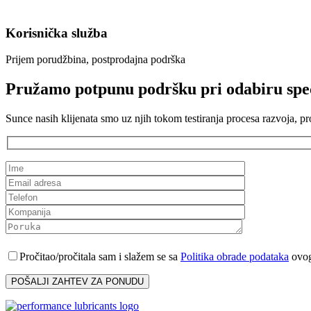
Korisnička služba
Prijem porudžbina, postprodajna podrška
Pružamo potpunu podršku pri odabiru spec
Sunce nasih klijenata smo uz njih tokom testiranja procesa razvoja, p
Pročitao/pročitala sam i slažem se sa
Politika obrade podataka
ovog