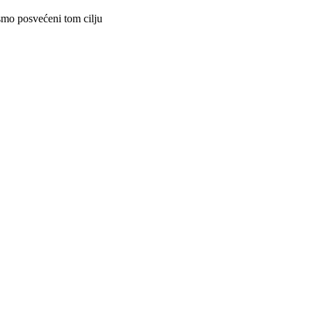
 smo posvećeni tom cilju