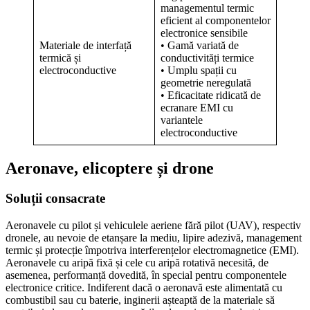
managementul termic
eficient al componentelor
electronice sensibile
Materiale de interfață
• Gamă variată de
termică și
conductivități termice
electroconductive
• Umplu spații cu
geometrie neregulată
• Eficacitate ridicată de
ecranare EMI cu
variantele
electroconductive
Aeronave, elicoptere și drone
Soluții consacrate
Aeronavele cu pilot și vehiculele aeriene fără pilot (UAV), respectiv
dronele, au nevoie de etanșare la mediu, lipire adezivă, management
termic și protecție împotriva interferențelor electromagnetice (EMI).
Aeronavele cu aripă fixă și cele cu aripă rotativă necesită, de
asemenea, performanță dovedită, în special pentru componentele
electronice critice. Indiferent dacă o aeronavă este alimentată cu
combustibil sau cu baterie, inginerii așteaptă de la materiale să