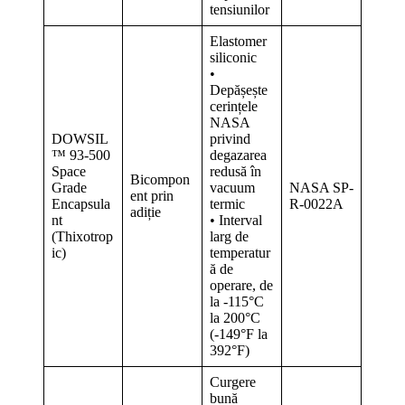
tensiunilor
Elastomer
siliconic
•
Depășește
cerințele
NASA
DOWSIL
privind
™ 93-500
degazarea
Space
redusă în
Bicompon
Grade
vacuum
NASA SP-
ent prin
Encapsula
termic
R-0022A
adiție
nt
• Interval
(Thixotrop
larg de
ic)
temperatur
ă de
operare, de
la -115°C
la 200°C
(-149°F la
392°F)
Curgere
bună