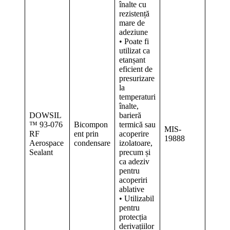
înalte cu
rezistență
mare de
adeziune
• Poate fi
utilizat ca
etanșant
eficient de
presurizare
la
temperaturi
înalte,
DOWSIL
barieră
™ 93-076
Bicompon
termică sau
MIS-
RF
ent prin
acoperire
19888
Aerospace
condensare
izolatoare,
Sealant
precum și
ca adeziv
pentru
acoperiri
ablative
• Utilizabil
pentru
protecția
derivațiilor