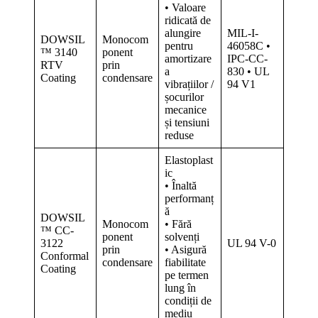
• Valoare
ridicată de
alungire
MIL-I-
DOWSIL
Monocom
pentru
46058C •
™ 3140
ponent
amortizare
IPC-CC-
RTV
prin
a
830 • UL
Coating
condensare
vibrațiilor /
94 V1
șocurilor
mecanice
și tensiuni
reduse
Elastoplast
ic
• Înaltă
performanț
ă
DOWSIL
Monocom
• Fără
™ CC-
ponent
solvenți
3122
UL 94 V-0
prin
• Asigură
Conformal
condensare
fiabilitate
Coating
pe termen
lung în
condiții de
mediu