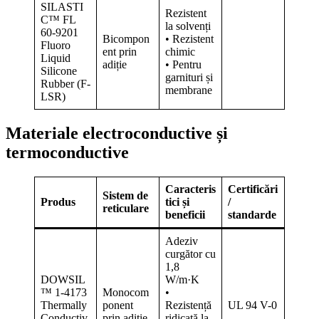
SILASTI
Rezistent
C™ FL
la solvenți
60-9201
Bicompon
• Rezistent
Fluoro
ent prin
chimic
Liquid
adiție
• Pentru
Silicone
garnituri și
Rubber (F-
membrane
LSR)
Materiale electroconductive și
termoconductive
Caracteris
Certificări
Sistem de
Produs
tici și
/
reticulare
beneficii
standarde
Adeziv
curgător cu
1,8
DOWSIL
W/m·K
™ 1-4173
Monocom
•
Thermally
ponent
Rezistență
UL 94 V-0
Conductiv
prin adiție
ridicată la