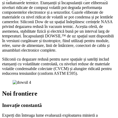
și radiatoarele termice. Etanșanții și încapsulanții care eliberează
niveluri ridicate de compuși volatili pot degrada performanța
componentelor electronice și a senzorilor. Gazele eliberate de
materialele cu nivel ridicat de volatili se pot condensa și pe lentilele
camerelor. Siliconii Dow de uz spațial îndeplinesc cerințele NASA
privind degazarea redusă în vacuum termic. Aceștia oferă, de
asemenea, stabilitate fizică și electrică bună pe un interval larg de
temperaturi. Încapsulanții DOWSIL™ de uz spațial sunt disponibili
în versiuni curgătoare și tixotropice, fiind utilizați pentru module,
relee, surse de alimentare, linii de întârziere, conectori de cablu și
ansambluri electronice complete.
Siliconii cu degazare redusă pentru nave spațiale și sateliți includ
etanșanți cu volatilitate controlată, cu niveluri reduse de materiale
volatile condensabile colectate (CVCM) și alungire ridicată pentru
reducerea tensiunilor (conform ASTM E595).
Noi frontiere
Inovație constantă
Experți din întreaga lume evaluează exploatarea minieră a