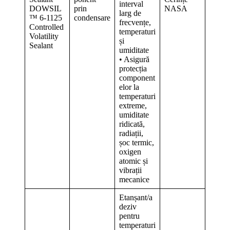
interval
DOWSIL
prin
NASA
larg de
™ 6-1125
condensare
frecvențe,
Controlled
temperaturi
Volatility
și
Sealant
umiditate
• Asigură
protecția
component
elor la
temperaturi
extreme,
umiditate
ridicată,
radiații,
șoc termic,
oxigen
atomic și
vibrații
mecanice
Etanșant/a
deziv
pentru
temperaturi