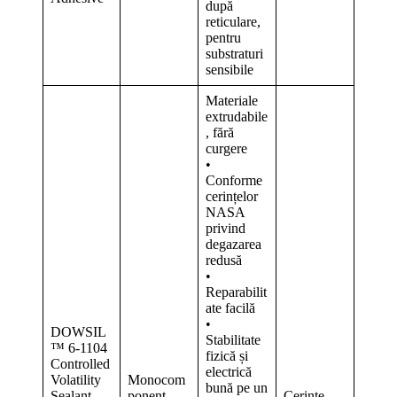
după
reticulare,
pentru
substraturi
sensibile
Materiale
extrudabile
, fără
curgere
•
Conforme
cerințelor
NASA
privind
degazarea
redusă
•
Reparabilit
ate facilă
•
DOWSIL
Stabilitate
™ 6-1104
fizică și
Controlled
electrică
Volatility
Monocom
bună pe un
Sealant
ponent
Cerințe