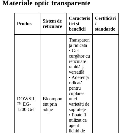
Materiale optic transparente
Caracteris
Certificări
Sistem de
Produs
tici și
/
reticulare
beneficii
standarde
Transparen
ță ridicată
• Gel
curgător cu
reticulare
rapidă și
versatilă
• Aderență
ridicată
pentru
cuplarea
DOWSIL
Bicompon
unei
™ EG-
ent prin
varietăți de
1200 Gel
adiție
suprafețe
• Poate fi
utilizat ca
agent
lichid de