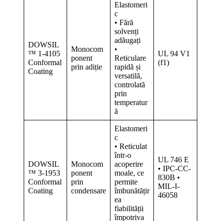
Elastomeri
c
• Fără
solvenți
adăugați
DOWSIL
Monocom
•
™ 1-4105
UL 94 V1
ponent
Reticulare
Conformal
(f1)
prin adiție
rapidă și
Coating
versatilă,
controlată
prin
temperatur
ă
Elastomeri
c
• Reticulat
într-o
UL 746 E
DOWSIL
Monocom
acoperire
• IPC-CC-
™ 3-1953
ponent
moale, ce
830B •
Conformal
prin
permite
MIL-I-
Coating
condensare
îmbunătățir
46058
ea
fiabilității
împotriva