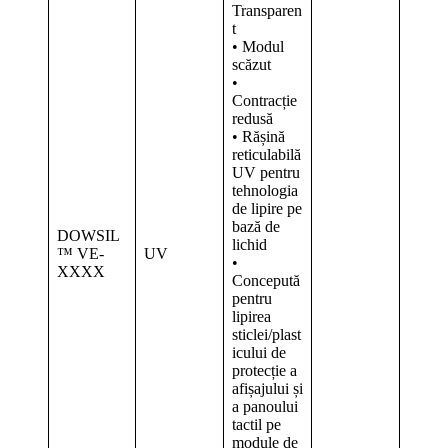
Transparen
t
• Modul
scăzut
•
Contracție
redusă
• Rășină
reticulabilă
UV pentru
tehnologia
de lipire pe
bază de
DOWSIL
lichid
™ VE-
UV
•
XXXX
Concepută
pentru
lipirea
sticlei/plast
icului de
protecție a
afișajului și
a panoului
tactil pe
module de