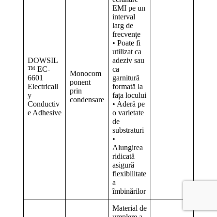
EMI pe un
interval
larg de
frecvențe
• Poate fi
utilizat ca
DOWSIL
adeziv sau
™ EC-
ca
Monocom
6601
garnitură
ponent
Electricall
formată la
prin
y
fața locului
condensare
Conductiv
• Aderă pe
e Adhesive
o varietate
de
substraturi
•
Alungirea
ridicată
asigură
flexibilitate
a
îmbinărilor
Material de
umplere a