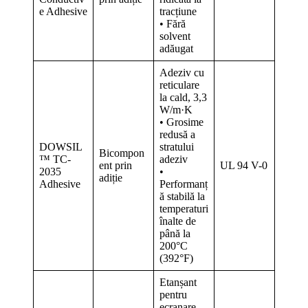
e Adhesive
tracțiune
• Fără
solvent
adăugat
Adeziv cu
reticulare
la cald, 3,3
W/m·K
• Grosime
redusă a
DOWSIL
stratului
Bicompon
™ TC-
adeziv
ent prin
UL 94 V-0
2035
•
adiție
Adhesive
Performanț
ă stabilă la
temperaturi
înalte de
până la
200°C
(392°F)
Etanșant
pentru
ecranare