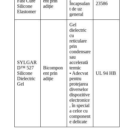
Fast Cure
ent prin
Încapsulan
23586
Silicone
adiție
t de uz
Elastomer
general
Gel
dielectric
cu
reticulare
prin
condensare
sau
SYLGAR
accelerată
D™ 527
Bicompon
termic
Silicone
ent prin
• Adecvat
UL 94 HB
Dielectric
adiție
pentru
Gel
protejarea
diverselor
dispozitive
electronice
, în special
a celor cu
component
e delicate