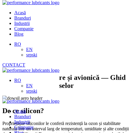
Skip
to
Acasă
content
Branduri
Industrii
Companie
Blog
RO
EN
srpski
CONTACT
Aerospațial, apărare și avionică — Ghid
RO
de selecție a produselor
EN
srpski
De ce silicon?
Acasă
Branduri
Industrii
Proprietățile siliconilor le conferă rezistență la ozon și stabilitate
Companie
naturală într-un interval larg de temperaturi, umiditate și alte condiții
Blog