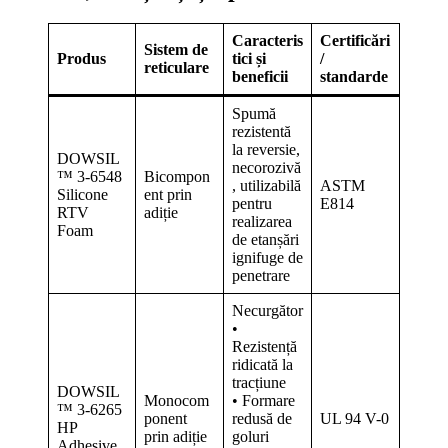
Caracteris
Certificări
Sistem de
Produs
tici și
/
reticulare
beneficii
standarde
Spumă
rezistentă
la reversie,
DOWSIL
necorozivă
™ 3-6548
Bicompon
, utilizabilă
ASTM
Silicone
ent prin
pentru
E814
RTV
adiție
realizarea
Foam
de etanșări
ignifuge de
penetrare
Necurgător
•
Rezistență
ridicată la
tracțiune
DOWSIL
Monocom
• Formare
™ 3-6265
ponent
redusă de
UL 94 V-0
HP
prin adiție
goluri
Adhesive