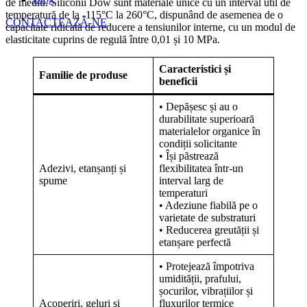
de mediu. Siliconii Dow sunt materiale unice cu un interval util de
temperatură de la -115°C la 260°C, dispunând de asemenea de o
CONTACTEAZĂ-NE
capacitate ridicată de reducere a tensiunilor interne, cu un modul de
elasticitate cuprins de regulă între 0,01 și 10 MPa.
Caracteristici și
Familie de produse
beneficii
• Depășesc și au o
durabilitate superioară
materialelor organice în
condiții solicitante
• Își păstrează
Adezivi, etanșanți și
flexibilitatea într-un
spume
interval larg de
temperaturi
• Adeziune fiabilă pe o
varietate de substraturi
• Reducerea greutății și
etanșare perfectă
• Protejează împotriva
umidității, prafului,
șocurilor, vibrațiilor și
Acoperiri, geluri și
fluxurilor termice