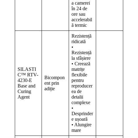
a camerei
în 24 de
ore sau
accelerabil
ă termic
Rezistență
ridicată
•
Rezistență
la sfâșiere
• Creează
SILASTI
matrițe
C™ RTV-
flexibile
Bicompon
4230-E
pentru
ent prin
Base and
reproducer
adiție
Curing
ea de
Agent
detalii
complexe
•
Desprinder
e ușoară
• Alungire
mare