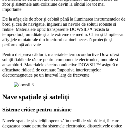
zbor și sistemele anti-coliziune devin la rândul lor tot mai
importante.
De la afișajele de zbor și cabină până la iluminarea instrumentelor de
bord și cea de navigație, inginerii au nevoie de soluții robuste și
fiabile. Materialele optic transparente DOWSIL™ rezistă la
temperatură, umiditate și alte extreme de mediu. Chiar și lămpile sau
afișajele miniaturale din interiorul cabinei necesită protecție și
performanță adecvate.
Pentru disiparea căldurii, materialele termoconductive Dow oferă
soluții fiabile de răcire pentru componente electronice, module și
ansambluri. Materialele electroconductive DOWSIL™ asigură o
eficacitate ridicată de ecranare împotriva interferențelor
electromagnetice pe un interval larg de frecvențe.
Nave spațiale și sateliți
Sisteme critice pentru misiune
Navele spațiale și sateliții operează în medii de vid ridicat, în care
degazarea poate perturba sistemele electronice, dispozitivele optice