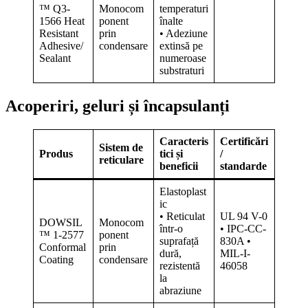
™ Q3-
Monocom
temperaturi
1566 Heat
ponent
înalte
Resistant
prin
• Adeziune
Adhesive/
condensare
extinsă pe
Sealant
numeroase
substraturi
Acoperiri, geluri și încapsulanți
Caracteris
Certificări
Sistem de
Produs
tici și
/
reticulare
beneficii
standarde
Elastoplast
ic
• Reticulat
UL 94 V-0
DOWSIL
Monocom
într-o
• IPC-CC-
™ 1-2577
ponent
suprafață
830A •
Conformal
prin
dură,
MIL-I-
Coating
condensare
rezistentă
46058
la
abraziune