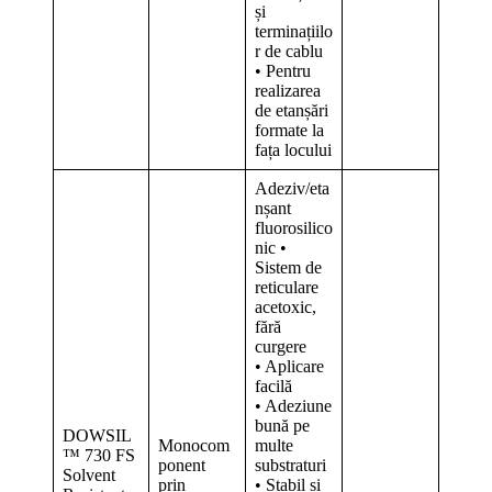
și
terminațiilo
r de cablu
• Pentru
realizarea
de etanșări
formate la
fața locului
Adeziv/eta
nșant
fluorosilico
nic •
Sistem de
reticulare
acetoxic,
fără
curgere
• Aplicare
facilă
• Adeziune
bună pe
DOWSIL
Monocom
multe
™ 730 FS
ponent
substraturi
Solvent
prin
• Stabil și