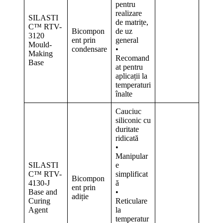
pentru
realizare
SILASTI
de matrițe,
C™ RTV-
Bicompon
de uz
3120
ent prin
general
Mould-
condensare
•
Making
Recomand
Base
at pentru
aplicații la
temperaturi
înalte
Cauciuc
siliconic cu
duritate
ridicată
•
Manipular
SILASTI
e
C™ RTV-
simplificat
Bicompon
4130-J
ă
ent prin
Base and
•
adiție
Curing
Reticulare
Agent
la
temperatur