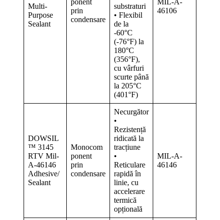
ponent
MIL-A-
Multi-
substraturi
prin
46106
Purpose
• Flexibil
condensare
Sealant
de la
-60°C
(-76°F) la
180°C
(356°F),
cu vârfuri
scurte până
la 205°C
(401°F)
Necurgător
•
Rezistență
DOWSIL
ridicată la
™ 3145
Monocom
tracțiune
RTV Mil-
ponent
•
MIL-A-
A-46146
prin
Reticulare
46146
Adhesive/
condensare
rapidă în
Sealant
linie, cu
accelerare
termică
opțională