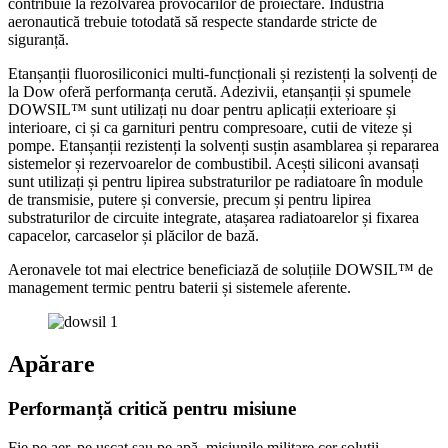
contribuie la rezolvarea provocărilor de proiectare. Industria
aeronautică trebuie totodată să respecte standarde stricte de
siguranță.
Etanșanții fluorosiliconici multi-funcționali și rezistenți la solvenți de
la Dow oferă performanța cerută. Adezivii, etanșanții și spumele
DOWSIL™ sunt utilizați nu doar pentru aplicații exterioare și
interioare, ci și ca garnituri pentru compresoare, cutii de viteze și
pompe. Etanșanții rezistenți la solvenți susțin asamblarea și repararea
sistemelor și rezervoarelor de combustibil. Acești siliconi avansați
sunt utilizați și pentru lipirea substraturilor pe radiatoare în module
de transmisie, putere și conversie, precum și pentru lipirea
substraturilor de circuite integrate, atașarea radiatoarelor și fixarea
capacelor, carcaselor și plăcilor de bază.
Aeronavele tot mai electrice beneficiază de soluțiile DOWSIL™ de
management termic pentru baterii și sistemele aferente.
Apărare
Performanță critică pentru misiune
Fie pe aer, pe uscat sau pe apă, misiunile militare cer soluții