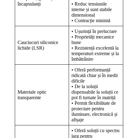
încapsulanți
• Reduc tensiunile
interne și sunt stabile
dimensional
• Contracție minimă
• Ușurință în prelucrare
• Proprietăți mecanice
Cauciucuri siliconice
bune
lichide (LSR)
• Rezistență excelentă la
temperaturi extreme și la
îmbătrânire
• Oferă performanță
ridicată chiar și în medii
dificile
• De la soluții
Materiale optic
dispensabile la soluții ce
transparente
pot fi turnate în matriță
• Permit flexibilitate de
proiectare pentru
iluminare, electronică și
afișaje
• Oferă soluții cu spectru
larg pentru