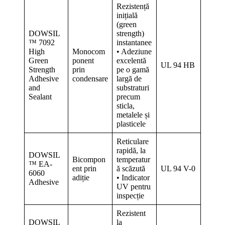
Rezistență
inițială
(green
DOWSIL
strength)
™ 7092
instantanee
High
Monocom
• Adeziune
Green
ponent
excelentă
UL 94 HB
Strength
prin
pe o gamă
Adhesive
condensare
largă de
and
substraturi
Sealant
precum
sticla,
metalele și
plasticele
Reticulare
rapidă, la
DOWSIL
Bicompon
temperatur
™ EA-
ent prin
ă scăzută
UL 94 V-0
6060
adiție
• Indicator
Adhesive
UV pentru
inspecție
Rezistent
DOWSIL
la