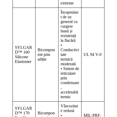
extreme
Încapsulan
t de uz
general cu
curgere
bună și
rezistență
la flacără
•
SYLGAR
Bicompon
Conductivi
D™ 160
ent prin
tate
UL 94 V-0
Silicone
adiție
termică
Elastomer
moderată
• Sistem de
reticulare
prin
condensare
,
accelerabil
termic
Vâscozitat
SYLGAR
e redusă
D™ 170
Bicompon
•
MIL-PRF-