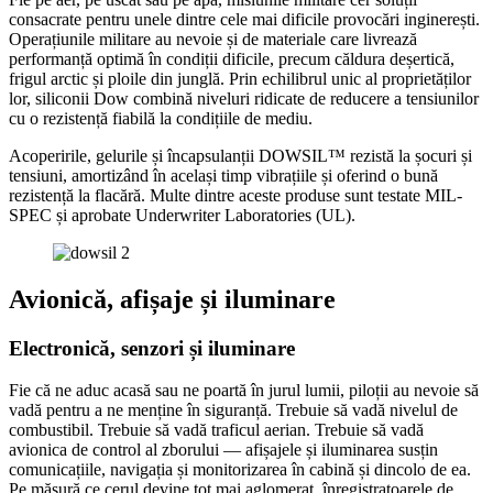
consacrate pentru unele dintre cele mai dificile provocări inginerești.
Operațiunile militare au nevoie și de materiale care livrează
performanță optimă în condiții dificile, precum căldura deșertică,
frigul arctic și ploile din junglă. Prin echilibrul unic al proprietăților
lor, siliconii Dow combină niveluri ridicate de reducere a tensiunilor
cu o rezistență fiabilă la condițiile de mediu.
Acoperirile, gelurile și încapsulanții DOWSIL™ rezistă la șocuri și
tensiuni, amortizând în același timp vibrațiile și oferind o bună
rezistență la flacără. Multe dintre aceste produse sunt testate MIL-
SPEC și aprobate Underwriter Laboratories (UL).
Avionică, afișaje și iluminare
Electronică, senzori și iluminare
Fie că ne aduc acasă sau ne poartă în jurul lumii, piloții au nevoie să
vadă pentru a ne menține în siguranță. Trebuie să vadă nivelul de
combustibil. Trebuie să vadă traficul aerian. Trebuie să vadă
avionica de control al zborului — afișajele și iluminarea susțin
comunicațiile, navigația și monitorizarea în cabină și dincolo de ea.
Pe măsură ce cerul devine tot mai aglomerat, înregistratoarele de