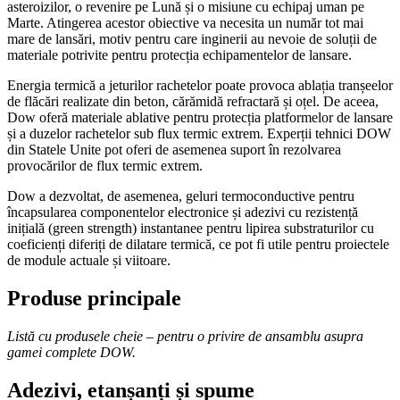
asteroizilor, o revenire pe Lună și o misiune cu echipaj uman pe
Marte. Atingerea acestor obiective va necesita un număr tot mai
mare de lansări, motiv pentru care inginerii au nevoie de soluții de
materiale potrivite pentru protecția echipamentelor de lansare.
Energia termică a jeturilor rachetelor poate provoca ablația tranșeelor
de flăcări realizate din beton, cărămidă refractară și oțel. De aceea,
Dow oferă materiale ablative pentru protecția platformelor de lansare
și a duzelor rachetelor sub flux termic extrem. Experții tehnici DOW
din Statele Unite pot oferi de asemenea suport în rezolvarea
provocărilor de flux termic extrem.
Dow a dezvoltat, de asemenea, geluri termoconductive pentru
încapsularea componentelor electronice și adezivi cu rezistență
inițială (green strength) instantanee pentru lipirea substraturilor cu
coeficienți diferiți de dilatare termică, ce pot fi utile pentru proiectele
de module actuale și viitoare.
Produse principale
Listă cu produsele cheie – pentru o privire de ansamblu asupra
gamei complete DOW.
Adezivi, etanșanți și spume