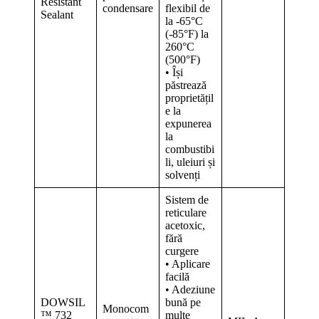
Resistant
condensare
flexibil de
Sealant
la -65°C
(-85°F) la
260°C
(500°F)
• Își
păstrează
proprietățil
e la
expunerea
la
combustibi
li, uleiuri și
solvenți
Sistem de
reticulare
acetoxic,
fără
curgere
• Aplicare
facilă
• Adeziune
DOWSIL
bună pe
Monocom
™ 732
multe