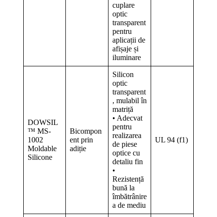
cuplare
optic
transparent
pentru
aplicații de
afișaje și
iluminare
Silicon
optic
transparent
, mulabil în
matriță
• Adecvat
DOWSIL
pentru
™ MS-
Bicompon
realizarea
1002
ent prin
UL 94 (f1)
de piese
Moldable
adiție
optice cu
Silicone
detaliu fin
•
Rezistență
bună la
îmbătrânire
a de mediu