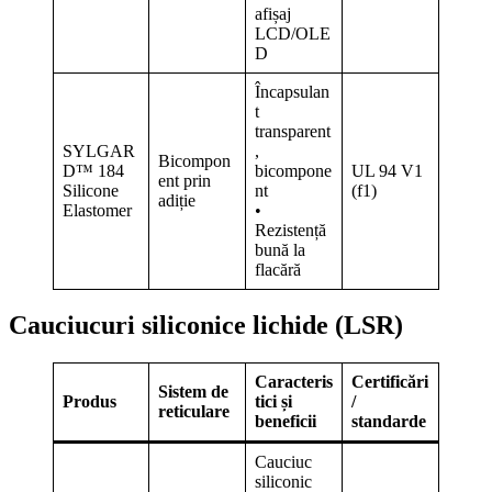
afișaj
LCD/OLE
D
Încapsulan
t
transparent
SYLGAR
,
Bicompon
D™ 184
bicompone
UL 94 V1
ent prin
Silicone
nt
(f1)
adiție
Elastomer
•
Rezistență
bună la
flacără
Cauciucuri siliconice lichide (LSR)
Caracteris
Certificări
Sistem de
Produs
tici și
/
reticulare
beneficii
standarde
Cauciuc
siliconic