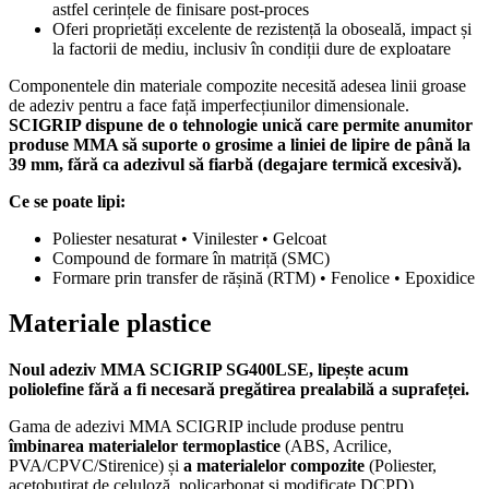
astfel cerințele de finisare post-proces
Oferi proprietăți excelente de rezistență la oboseală, impact și
la factorii de mediu, inclusiv în condiții dure de exploatare
Componentele din materiale compozite necesită adesea linii groase
de adeziv pentru a face față imperfecțiunilor dimensionale.
SCIGRIP dispune de o tehnologie unică care permite anumitor
produse MMA să suporte o grosime a liniei de lipire de până la
39 mm, fără ca adezivul să fiarbă (degajare termică excesivă).
Ce se poate lipi:
Poliester nesaturat • Vinilester • Gelcoat
Compound de formare în matriță (SMC)
Formare prin transfer de rășină (RTM) • Fenolice • Epoxidice
Materiale plastice
Noul adeziv MMA SCIGRIP SG400LSE, lipește acum
poliolefine fără a fi necesară pregătirea prealabilă a suprafeței.
Gama de adezivi MMA SCIGRIP include produse pentru
îmbinarea materialelor termoplastice
(ABS, Acrilice,
PVA/CPVC/Stirenice) și
a materialelor compozite
(Poliester,
acetobutirat de celuloză, policarbonat și modificate DCPD)