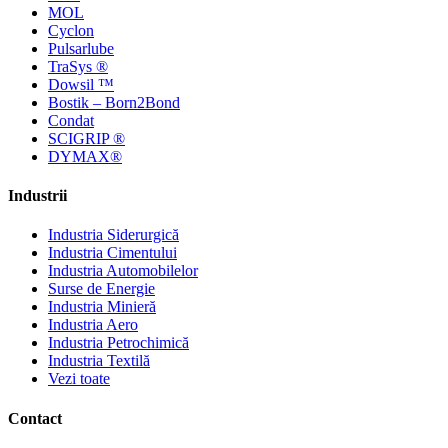
MOL
Cyclon
Pulsarlube
TraSys ®
Dowsil ™
Bostik – Born2Bond
Condat
SCIGRIP ®
DYMAX®
Industrii
Industria Siderurgică
Industria Cimentului
Industria Automobilelor
Surse de Energie
Industria Minieră
Industria Aero
Industria Petrochimică
Industria Textilă
Vezi toate
Contact