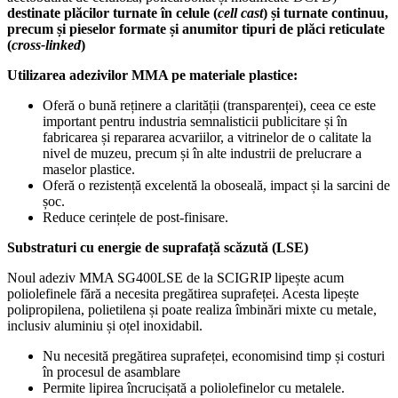
destinate plăcilor turnate în celule (
cell cast
) și turnate continuu,
precum și pieselor formate și anumitor tipuri de plăci reticulate
(
cross-linked
)
Utilizarea adezivilor MMA pe materiale plastice:
Oferă o bună reținere a clarității (transparenței), ceea ce este
important pentru industria semnalisticii publicitare și în
fabricarea și repararea acvariilor, a vitrinelor de o calitate la
nivel de muzeu, precum și în alte industrii de prelucrare a
maselor plastice.
Oferă o rezistență excelentă la oboseală, impact și la sarcini de
șoc.
Reduce cerințele de post-finisare.
Substraturi cu energie de suprafață scăzută
(LSE)
Noul adeziv MMA SG400LSE de la SCIGRIP lipește acum
poliolefinele fără a necesita pregătirea suprafeței. Acesta lipește
polipropilena, polietilena și poate realiza îmbinări mixte cu metale,
inclusiv aluminiu și oțel inoxidabil.
Nu necesită pregătirea suprafeței, economisind timp și costuri
în procesul de asamblare
Permite lipirea încrucișată a poliolefinelor cu metalele.