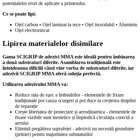
potențialelor erori de aplicare a primerului.
Ce se poate lipi:
Oțel carbon • Oțel laminat la rece • Oțel inoxidabil • Aluminiu
Oțel electrozincat
Lipirea materialelor disimilare
Gama SCIGRIP de adezivi MMA este ideală pentru îmbinarea
a două substraturi diferite. Asamblarea tradițională este
întotdeauna dificilă când vine vorba de substraturi diferite, iar
adezivii SCIGRIP MMA oferă soluția perfectă.
Utilizarea adezivului MMA va:
Reduce rata de eşec a îmbinărilor - elementele de fixare
tradiționale pot cauza scurgeri și pot duce la creșterea timpilor
de reparație
Crește libertatea de proiectare și aerodinamica - elementele de
fixare vizibile sunt inestetice și împiedică circulația corectă a
aerului
Elimină pregătirea suprafeței - adezivii nu necesită grunduire
(primer) pentru majoritatea substaturilor