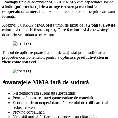
Avantajul unic al adezivilor SCIGRIP MMA este capacitatea lor de
a întări (
polimeriza
) și de a atinge rezistența maximă la
temperatura camerei
, ca rezultat al reacției exoterme prin care sunt
formați.
Adezivii SCIGRIP MMA oferă timpi de lucru de la
2 până la 90 de
minute
și timpi de fixare cuprinşi între
6 minute și 4 ore
– simplu,
doar prin schimbarea activatorului.
Timpul de aplicare poate fi apoi micro-ajustat prin modificarea
proporției componentelor, pentru a
optimiza productivitatea în
zilele calde sau reci.
Avantajele MMA față de sudură
Nu deteriorează suprafața substratului
Permite îmbinarea unei game variate de materiale
Economii de manoperă datorită nivelului de calificare mai
redus necesar
Previne coroziunea
Necesită puțină finisare post-proces, sau chiar deloc