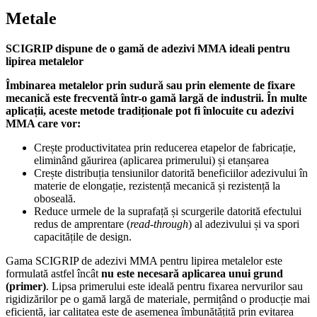
Metale
SCIGRIP dispune de o gamă de adezivi MMA ideali pentru
lipirea metalelor
Îmbinarea metalelor prin sudură sau prin elemente de fixare
mecanică este frecventă într-o gamă largă de industrii. În multe
aplicații, aceste metode tradiționale pot fi înlocuite cu adezivi
MMA care vor:
Crește productivitatea prin reducerea etapelor de fabricație,
eliminând găurirea (aplicarea primerului) și etanșarea
Crește distribuția tensiunilor datorită beneficiilor adezivului în
materie de elongație, rezistență mecanică și rezistență la
oboseală.
Reduce urmele de la suprafață și scurgerile datorită efectului
redus de amprentare (
read-through
) al adezivului și va spori
capacitățile de design.
Gama SCIGRIP de adezivi MMA pentru lipirea metalelor este
formulată astfel încât
nu este necesară
aplicarea unui
grund
(primer)
. Lipsa primerului este ideală pentru fixarea nervurilor sau
rigidizărilor pe o gamă largă de materiale, permițând o producție mai
eficientă, iar calitatea este de asemenea îmbunătățită prin evitarea