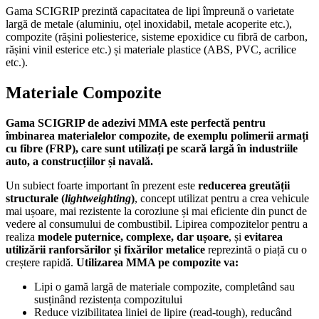
Gama SCIGRIP prezintă capacitatea de lipi împreună o varietate
largă de metale (aluminiu, oțel inoxidabil, metale acoperite etc.),
compozite (rășini poliesterice, sisteme epoxidice cu fibră de carbon,
rășini vinil esterice etc.) și materiale plastice (ABS, PVC, acrilice
etc.).
Materiale Compozite
Gama SCIGRIP de adezivi MMA este perfectă pentru
îmbinarea materialelor compozite, de exemplu polimerii armați
cu fibre (FRP), care sunt utilizați pe scară largă în industriile
auto, a construcțiilor și navală.
Un subiect foarte important în prezent este
reducerea greutății
structurale (
lightweighting
)
, concept utilizat pentru a crea vehicule
mai ușoare, mai rezistente la coroziune și mai eficiente din punct de
vedere al consumului de combustibil. Lipirea compozitelor pentru a
realiza
modele puternice, complexe, dar ușoare
, și
evitarea
utilizării ranforsărilor și fixărilor metalice
reprezintă o piață cu o
creștere rapidă.
Utilizarea MMA pe compozite va:
Lipi o gamă largă de materiale compozite, completând sau
susținând rezistența compozitului
Reduce vizibilitatea liniei de lipire (read-tough), reducând