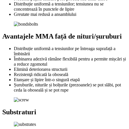
Distribuție uniformă a tensiunilor; tensiunea nu se
concentrează în punctele de lipire
Greutate mai redusă a ansamblului
Avantajele MMA față de nituri/șuruburi
Distribuție uniformă a tensiunilor pe întreaga suprafață a
îmbinării
Îmbinarea adezivă rămâne flexibilă pentru a permite mișcări și
a reduce zgomotul
Elimină deteriorarea structurii
Rezistenţă ridicată la oboseală
Etanșare și lipire într-o singură etapă
Șuruburile, niturile și bolțurile (prezoanele) se pot slăbi, pot
ceda la oboseală și se pot rupe
Substraturi