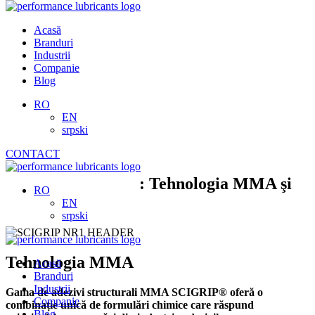
Skip
to
Acasă
content
Branduri
Industrii
Companie
Blog
RO
EN
srpski
CONTACT
Adezivii SCIGRIP: Tehnologia MMA şi
RO
Aplicaţii.
EN
srpski
Tehnologia MMA
Acasă
Branduri
Industrii
Gama de adezivi structurali MMA SCIGRIP® oferă o
Companie
combinație unică de formulări chimice care răspund
Blog