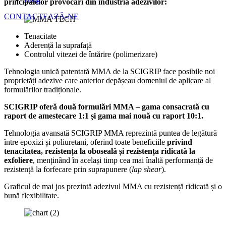
principalelor provocări din industria adezivilor:
CONTACTEAZĂ-NE
Tenacitate
Aderență la suprafață
Controlul vitezei de întărire (polimerizare)
Tehnologia unică patentată MMA de la SCIGRIP face posibile noi
proprietăți adezive care anterior depășeau domeniul de aplicare al
formulărilor tradiționale.
SCIGRIP oferă două formulări MMA – gama consacrată cu
raport de amestecare 1:1 și gama mai nouă cu raport 10:1.
Tehnologia avansată SCIGRIP MMA reprezintă puntea de legătură
între epoxizi și poliuretani, oferind toate beneficiile
privind
tenacitatea, rezistența la oboseală și rezistența ridicată la
exfoliere
, menținând în același timp cea mai înaltă performanță de
rezistență la forfecare prin suprapunere (
lap shear
).
Graficul de mai jos prezintă adezivul MMA cu rezistență ridicată și o
bună flexibilitate.