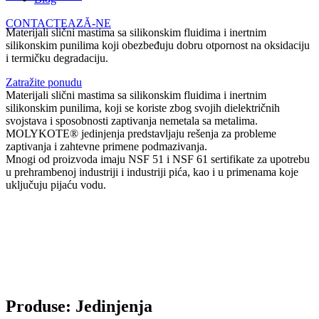
CONTACTEAZĂ-NE
Materijali slični mastima sa silikonskim fluidima i inertnim
silikonskim punilima koji obezbeđuju dobru otpornost na oksidaciju
i termičku degradaciju.
Zatražite ponudu
Materijali slični mastima sa silikonskim fluidima i inertnim
silikonskim punilima, koji se koriste zbog svojih dielektričnih
svojstava i sposobnosti zaptivanja nemetala sa metalima.
MOLYKOTE® jedinjenja predstavljaju rešenja za probleme
zaptivanja i zahtevne primene podmazivanja.
Mnogi od proizvoda imaju NSF 51 i NSF 61 sertifikate za upotrebu
u prehrambenoj industriji i industriji pića, kao i u primenama koje
uključuju pijaću vodu.
Produse: Jedinjenja