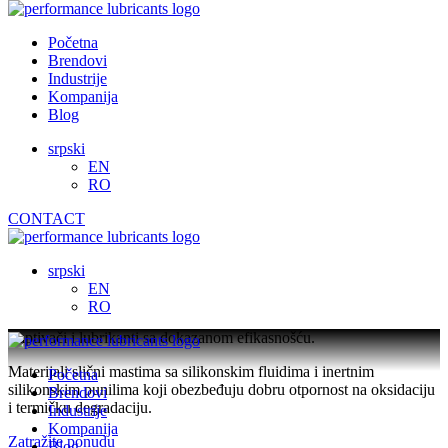
Skip
to
Početna
content
Brendovi
Industrije
Kompanija
Blog
srpski
EN
RO
CONTACT
Jedinjenja
srpski
EN
RO
Zaptivači i lubrikanti sa dokazanom efikasnošću.
Materijali slični mastima sa silikonskim fluidima i inertnim
Početna
silikonskim punilima koji obezbeđuju dobru otpornost na oksidaciju
Brendovi
i termičku degradaciju.
Industrije
Kompanija
Zatražite ponudu
Blog