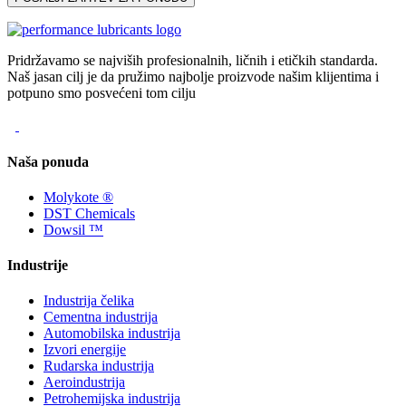
Pridržavamo se najviših profesionalnih, ličnih i etičkih standarda.
Naš jasan cilj je da pružimo najbolje proizvode našim klijentima i
potpuno smo posvećeni tom cilju
Naša ponuda
Molykote ®
DST Chemicals
Dowsil ™
Industrije
Industrija čelika
Cementna industrija
Automobilska industrija
Izvori energije
Rudarska industrija
Aeroindustrija
Petrohemijska industrija